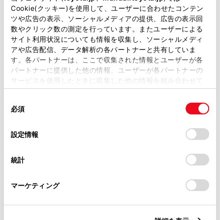
バリアフリー/フラットフロア
扱店
Cookie(クッキー)を使用して、ユーザーに合わせたコンテン
ツや広告の表示、ソーシャルメディアの提供、広告の表示回
ベビーシート（おむつ交換用
バリアフリー/多目的駐車場
シート）
数やクリック数の測定を行っています。またユーザーによる
サイト利用状況についても情報を収集し、ソーシャルメディ
アや広告配信、データ解析の各パートナーと共有していま
す。各パートナーは、ここで収集された情報とユーザーが各
この販売店のウェブサイトはこちら
パートナーに提供した他の情報、ユーザーが各パートナーの
サービスを使用したときに収集した他の情報を組み合わせて
使用することがあります。当ウェブサイトの使用を続行する
同
とCookie(クッキー)に同意したこととなります。
営業日カレンダー
必須
意
の
「すべてのCookieを許可」をクリックすることで、お客様の
選
デバイスにすべてのCookie(クッキー)が保存されることに同
設定情報
択
意したことになります。Cookie(クッキー)のオプトアウト、
設定の変更、同意を撤回したりするにあたっては、当社の
統計
「
Cookie（クッキー）情報の取り扱いについて
」をご覧くだ
さい。
マーケティング