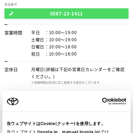
電話番号
0587-23-1411
営業時間
平日
：10:00～19:00
土曜日
：10:00～19:00
日曜日
：10:00～18:00
祝日
：10:00～18:00
定休日
月曜日(詳細は下記の営業日カレンダーをご確認
ください。)
※営業時間は状況に応じ変更する場合がございます
営業日カレンダー
施設情報・
サービス
AED
子供110番
当ウェブサイトはCookie(クッキー)を使用します。
車検・整備・メンテナンス取
当ウェブサイト(
toyota.jp
、
manual.toyota.jp
)では