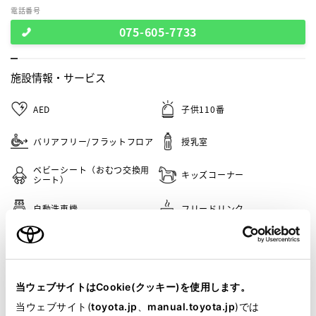
電話番号
075-605-7733
施設情報・
サービス
AED
子供110番
バリアフリー/フラットフロア
授乳室
ベビーシート（おむつ交換用
キッズコーナー
シート）
自動洗車機
フリードリンク
車検・整備・メンテナンス取
急速充電器（50kw・急速充
扱店
電）
バリアフリー/多目的駐車場
G-Station
当ウェブサイトはCookie(クッキー)を使用します。
当ウェブサイト(
toyota.jp
、
manual.toyota.jp
)では
介助専門士のいるお店
バリアフリー/多目的トイレ