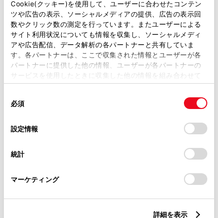
Cookie(クッキー)を使用して、ユーザーに合わせたコンテン
ツや広告の表示、ソーシャルメディアの提供、広告の表示回
WiFi
数やクリック数の測定を行っています。またユーザーによる
サイト利用状況についても情報を収集し、ソーシャルメディ
アや広告配信、データ解析の各パートナーと共有していま
す。各パートナーは、ここで収集された情報とユーザーが各
この販売店のウェブサイトはこちら
パートナーに提供した他の情報、ユーザーが各パートナーの
サービスを使用したときに収集した他の情報を組み合わせて
使用することがあります。当ウェブサイトの使用を続行する
同
とCookie(クッキー)に同意したこととなります。
営業日カレンダー
必須
意
の
「すべてのCookieを許可」をクリックすることで、お客様の
選
デバイスにすべてのCookie(クッキー)が保存されることに同
設定情報
択
意したことになります。Cookie(クッキー)のオプトアウト、
設定の変更、同意を撤回したりするにあたっては、当社の
統計
「
Cookie（クッキー）情報の取り扱いについて
」をご覧くだ
さい。
マーケティング
詳細を表示