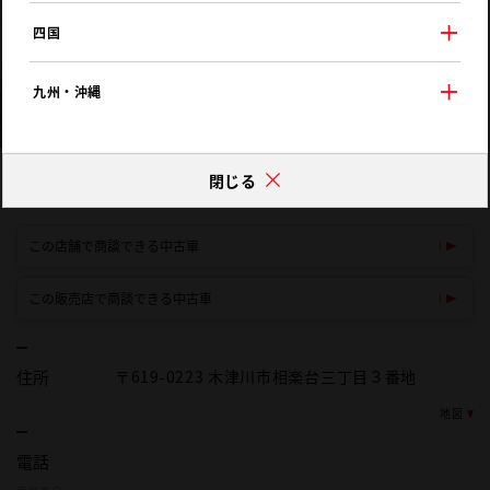
四国
九州・沖縄
当店は広大な敷地にU-CARを展示しており、新車販売・サービス工場も併設しております。ス
閉じる
タッフ一同お待ちしております。
この店舗で商談できる中古車
この販売店で商談できる中古車
住所
〒619-0223 木津川市相楽台三丁目３番地
地図
電話