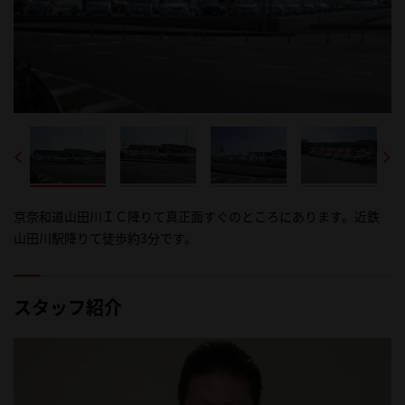
京奈和道山田川ＩＣ降りて真正面すぐのところにあります。近鉄
新車販売・サービス工場併設店です、たくさんの在庫の中からゆ
トヨタ車をはじめ各メーカーの軽自動車、他メーカー車などお客
山田川駅降りて徒歩約3分です。
っくり選んでみてください。
様にぴったりの1台をアドバイスさせていただきます
スタッフ紹介