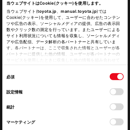
当ウェブサイトはCookie(クッキー)を使用します。
当ウェブサイト(
toyota.jp
、
manual.toyota.jp
)では
Cookie(クッキー)を使用して、ユーザーに合わせたコンテン
ツや広告の表示、ソーシャルメディアの提供、広告の表示回
数やクリック数の測定を行っています。またユーザーによる
サイト利用状況についても情報を収集し、ソーシャルメディ
アや広告配信、データ解析の各パートナーと共有していま
す。各パートナーは、ここで収集された情報とユーザーが各
パートナーに提供した他の情報、ユーザーが各パートナーの
定休日
臨時休業
サービスを使用したときに収集した他の情報を組み合わせて
使用することがあります。当ウェブサイトの使用を続行する
前月
翌月
同
とCookie(クッキー)に同意したこととなります。
必須
意
の
「すべてのCookieを許可」をクリックすることで、お客様の
選
デバイスにすべてのCookie(クッキー)が保存されることに同
店舗の地図
設定情報
択
意したことになります。Cookie(クッキー)のオプトアウト、
設定の変更、同意を撤回したりするにあたっては、当社の
統計
「
Cookie（クッキー）情報の取り扱いについて
」をご覧くだ
さい。
マーケティング