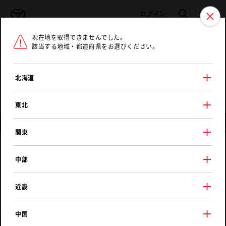
TOYOTA
検索
メニュ
ログイン
現在地を取得できませんでした。
ラインアップ
オーナーサポート
トピックス
該当する地域・都道府県をお選びください。
トヨタ認定中古車
メニュー
北海道
未設定
お気に入り
保存した見積り
閲覧履歴
東北
店舗情報
関東
京都トヨタ自動車
中部
木津店
近畿
中国