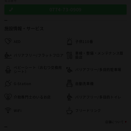
電話番号
0774-73-0909
施設情報・
サービス
AED
子供110番
車検・整備・メンテナンス取
バリアフリー/フラットフロア
扱店
ベビーシート（おむつ交換用
バリアフリー/多目的駐車場
シート）
G-Station
自動洗車機
介助専門士のいるお店
バリアフリー/多目的トイレ
WiFi
フリードリンク
店舗について