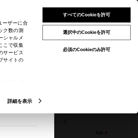
検索
メニュー
ログイン
すべてのCookieを許可
、ユーザーに合
ック数の測
選択中のCookieを許可
ーシャルメ
ここで収集
必須のCookieのみ許可
メニュー
のサービス
ブサイトの
閲覧履歴
お住まいの地域
未設定
ie(クッキ
、設定の変
扱いについ
詳細を表示
63 東大阪市横小路町６－５－３
地図