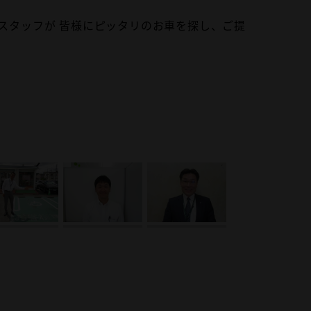
スタッフが 皆様にピッタリのお車を探し、ご提
がモットーです。元気に明るく対応致します。
モットーです。真心込めた対応でお迎え致します
がモットーです。ハキハキした受け答えで対応さ
場に立ち、わかりやすく説明させていただきま
しております。
とご相談下さい。ピッタリの１台をお探しさせ
来店お待ちしております。