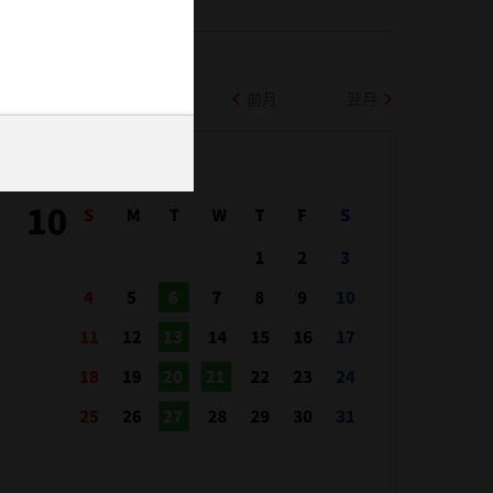
前月
翌月