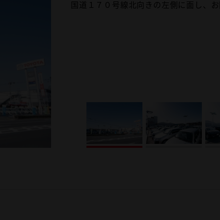
国道１７０号線北向きの左側に面し、お
広々とした展示場。いつもスタッフ全員
良質の車が多数入っております。ピッタ
商談スペースです。 間隔を広くとり、
キッズスペースです。 お子様連れのお