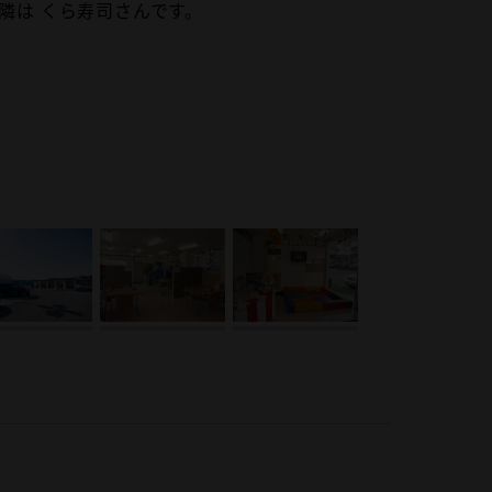
隣は くら寿司さんです。
で洗車して、お待ちしております。
リの１台が見つかります。
ゆっくりと商談ができるようにしております。
客様も安心！