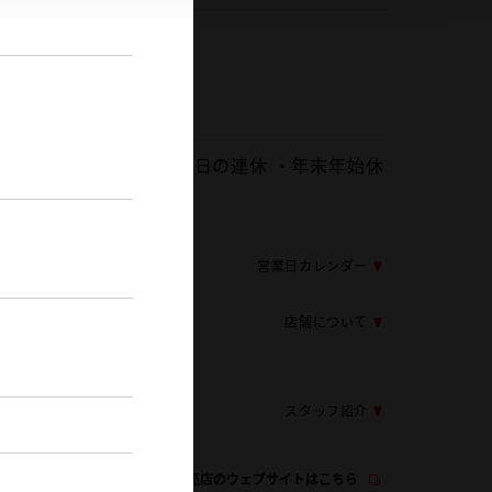
72-980-7311
0
 ・不定期な火曜日水曜日の連休 ・年末年始休
業、夏季休業
応じ変更する場合がございます
営業日カレンダー
店舗について
スタッフ紹介
この販売店のウェブサイトはこちら