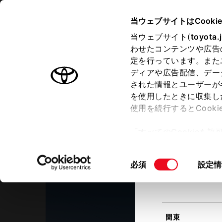
TOYOTA
当ウェブサイトはCooki
当ウェブサイト(
toyota.
わせたコンテンツや広告
ラインアップ
オーナーサポート
トピックス
定を行っています。また
現在地
ディアや広告配信、デー
トヨタ認定中古車
該当す
された情報とユーザーが
を使用したときに収集し
中古車を探す
トヨタ認定中古車の魅力
3つの買
使用を続行するとCook
北海道
「すべてのCookieを
ー)が保存されることに同
大阪トヨペット
更、同意を撤回したりす
Ｕ－Ｃａｒランド外環東大阪店
同
必須
設定情
て
」をご覧ください。
東北
意
の
選
択
関東