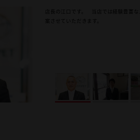
店長の江口です。 当店では経験豊富な
マネージャー 北山 雅一 親切・丁寧
営業スタッフ 奥田 毅 親切・丁寧が
営業スタッフ 有田 太一 親切・丁寧
営業スタッフ 釣谷 哲也 お客様の立
案させていただきます。
☆いつも笑顔で、お客様のご来店お待ち
せて頂きます。お車の事でしたら何なり
す。お車の事なら私にお任せ下さい！ご
て頂きます。