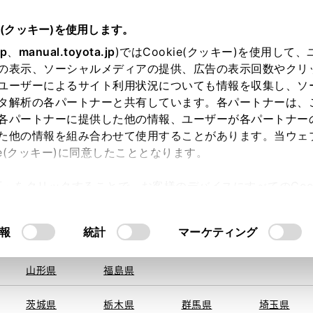
e(クッキー)を使用します。
jp
、
manual.toyota.jp
)ではCookie(クッキー)を使用して
の表示、ソーシャルメディアの提供、広告の表示回数やクリ
ユーザーによるサイト利用状況についても情報を収集し、ソ
を取得できませんでした。
タ解析の各パートナーと共有しています。各パートナーは、
る地域・都道府県をお選びください。
各パートナーに提供した他の情報、ユーザーが各パートナー
た他の情報を組み合わせて使用することがあります。当ウェ
い方
オンライン購入
お気に入り
保存した見積り
ie(クッキー)に同意したこととなります。
旭川
釧路
札幌
帯広
許可」をクリックすることで、お客様のデバイスにすべてのCook
函館
北見
室蘭、苫小
意したことになります。Cookie(クッキー)のオプトアウト
牧、
ひだか
るにあたっては、当社の「
Cookie（クッキー）情報の取り
報
統計
マーケティング
青森県
岩手県
宮城県
秋田県
山形県
福島県
〒579-80
住所
茨城県
栃木県
群馬県
埼玉県