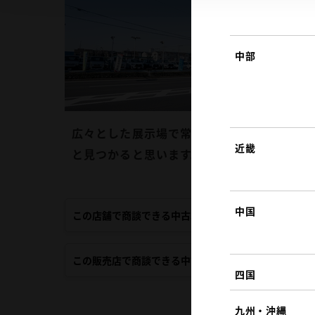
中部
広々とした展示場で常時８０台以上の在庫を
近畿
と見つかると思います。展示の無い車でもお
中国
この店舗で商談できる中古車
この販売店で商談できる中古車
四国
九州・沖縄