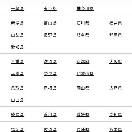
千葉県
東京都
神奈川県
電話番号
0
電話
新潟県
富山県
石川県
福井県
09:45～19:0
営業時間
山梨県
長野県
岐阜県
静岡県
・毎週火曜日
定休日
愛知県
業、ＧＷ休
展示。お探しの車がきっ
※営業時間は状況に
三重県
滋賀県
京都府
大阪府
探し致します。
兵庫県
奈良県
和歌山県
施設情報・
鳥取県
島根県
岡山県
広島県
サービス
山口県
スタッフ
徳島県
香川県
愛媛県
高知県
福岡県
佐賀県
長崎県
熊本県