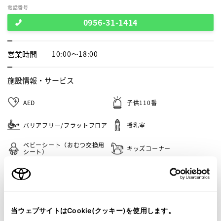
電話番号
0956-31-1414
営業時間
10:00～18:00
施設情報・
サービス
AED
子供110番
バリアフリー/フラットフロア
授乳室
ベビーシート（おむつ交換用
キッズコーナー
シート）
自動洗車機
フリードリンク
車検・整備・メンテナンス取
バリアフリー/多目的駐車場
扱店
当ウェブサイトはCookie(クッキー)を使用します。
G-Station
バリアフリー/多目的トイレ