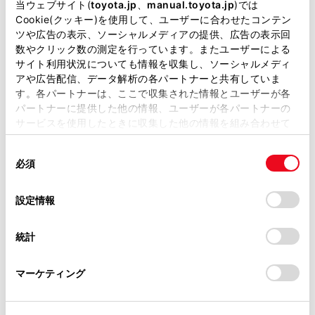
当ウェブサイト(
toyota.jp
、
manual.toyota.jp
)では
Cookie(クッキー)を使用して、ユーザーに合わせたコンテン
WiFi
ツや広告の表示、ソーシャルメディアの提供、広告の表示回
数やクリック数の測定を行っています。またユーザーによる
サイト利用状況についても情報を収集し、ソーシャルメディ
アや広告配信、データ解析の各パートナーと共有していま
この販売店のウェブサイトはこちら
す。各パートナーは、ここで収集された情報とユーザーが各
パートナーに提供した他の情報、ユーザーが各パートナーの
サービスを使用したときに収集した他の情報を組み合わせて
使用することがあります。当ウェブサイトの使用を続行する
営業日カレンダー
同
とCookie(クッキー)に同意したこととなります。
必須
意
の
「すべてのCookieを許可」をクリックすることで、お客様の
選
デバイスにすべてのCookie(クッキー)が保存されることに同
設定情報
択
意したことになります。Cookie(クッキー)のオプトアウト、
設定の変更、同意を撤回したりするにあたっては、当社の
統計
「
Cookie（クッキー）情報の取り扱いについて
」をご覧くだ
さい。
マーケティング