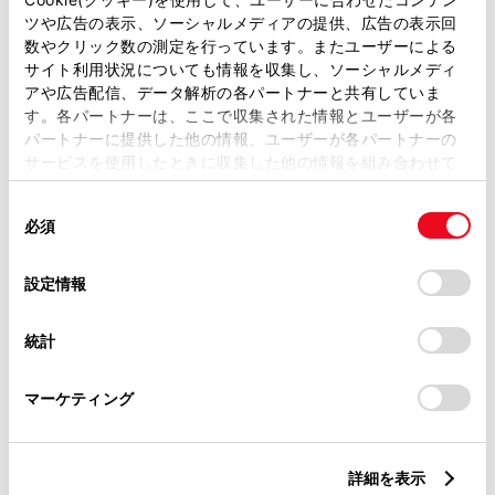
フリードリンク
ツや広告の表示、ソーシャルメディアの提供、広告の表示回
数やクリック数の測定を行っています。またユーザーによる
サイト利用状況についても情報を収集し、ソーシャルメディ
アや広告配信、データ解析の各パートナーと共有していま
この販売店のウェブサイトはこちら
す。各パートナーは、ここで収集された情報とユーザーが各
パートナーに提供した他の情報、ユーザーが各パートナーの
サービスを使用したときに収集した他の情報を組み合わせて
使用することがあります。当ウェブサイトの使用を続行する
営業日カレンダー
同
とCookie(クッキー)に同意したこととなります。
必須
意
の
「すべてのCookieを許可」をクリックすることで、お客様の
選
デバイスにすべてのCookie(クッキー)が保存されることに同
設定情報
択
意したことになります。Cookie(クッキー)のオプトアウト、
設定の変更、同意を撤回したりするにあたっては、当社の
統計
「
Cookie（クッキー）情報の取り扱いについて
」をご覧くだ
さい。
マーケティング
詳細を表示