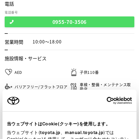
電話
電話番号
0955-70-3506
営業時間
10:00～18:00
施設情報・
サービス
AED
子供110番
車検・整備・メンテナンス取
バリアフリー/フラットフロア
扱店
バリアフリー/多目的駐車場
キッズコーナー
G-Station
自動洗車機
当ウェブサイトはCookie(クッキー)を使用します。
バリアフリー/多目的トイレ
WiFi
当ウェブサイト(
toyota.jp
、
manual.toyota.jp
)では
Cookie(クッキー)を使用して、ユーザーに合わせたコンテン