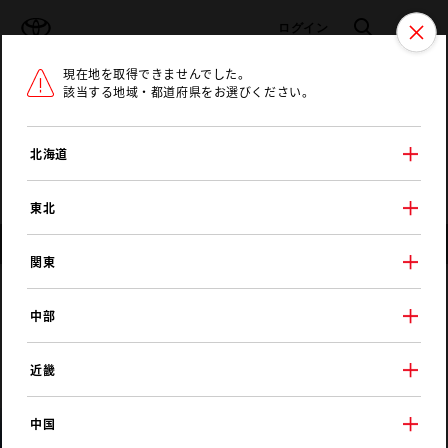
TOYOTA
検索
メニュ
ログイン
現在地を取得できませんでした。
ラインアップ
オーナーサポート
トピックス
該当する地域・都道府県をお選びください。
トヨタ認定中古車
メニュー
北海道
未設定
お気に入り
保存した見積り
閲覧履歴
東北
店舗情報
関東
栃木トヨペット
中部
西那須野店
近畿
中国