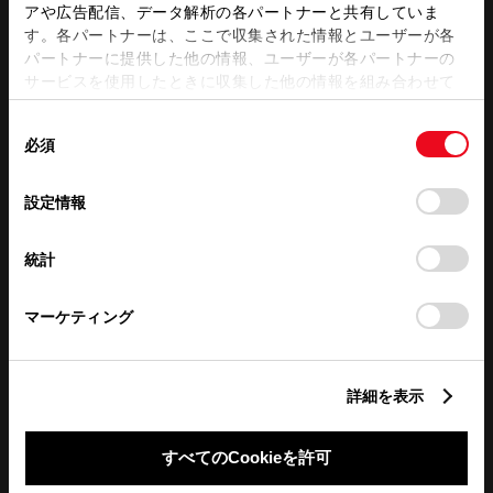
アや広告配信、データ解析の各パートナーと共有していま
す。各パートナーは、ここで収集された情報とユーザーが各
営業日カレンダー
パートナーに提供した他の情報、ユーザーが各パートナーの
サービスを使用したときに収集した他の情報を組み合わせて
使用することがあります。当ウェブサイトの使用を続行する
同
とCookie(クッキー)に同意したこととなります。
必須
意
の
「すべてのCookieを許可」をクリックすることで、お客様の
選
デバイスにすべてのCookie(クッキー)が保存されることに同
設定情報
択
意したことになります。Cookie(クッキー)のオプトアウト、
設定の変更、同意を撤回したりするにあたっては、当社の
統計
「
Cookie（クッキー）情報の取り扱いについて
」をご覧くだ
さい。
マーケティング
詳細を表示
すべてのCookieを許可