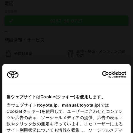
電話
電話番号
0287-36-0727
施設情報・
サービス
車検・整備・メンテナンス取
子供110番
扱店
キッズルーム
G-Station
自動洗車機
WiFi
ａｕ取扱い店
当ウェブサイトはCookie(クッキー)を使用します。
当ウェブサイト(
toyota.jp
、
manual.toyota.jp
)では
Cookie(クッキー)を使用して、ユーザーに合わせたコンテン
ツや広告の表示、ソーシャルメディアの提供、広告の表示回
この販売店のウェブサイトはこちら
数やクリック数の測定を行っています。またユーザーによる
サイト利用状況についても情報を収集し、ソーシャルメディ