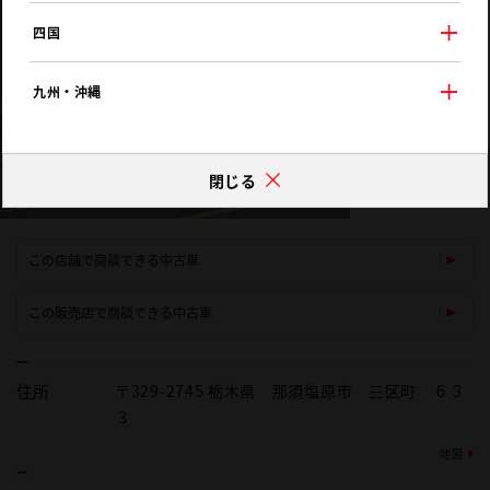
四国
九州・沖縄
閉じる
この店舗で商談できる中古車
この販売店で商談できる中古車
住所
〒329-2745 栃木県 那須塩原市 三区町 ６３
３
地図