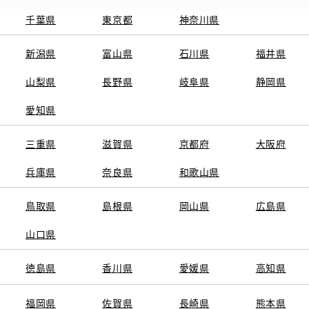
千葉県
東京都
神奈川県
電話番号
0
電話
新潟県
富山県
石川県
福井県
施設情報・
AED
山梨県
長野県
サービス
岐阜県
静岡県
auWi-Fi
愛知県
三重県
滋賀県
京都府
大阪府
兵庫県
奈良県
和歌山県
鳥取県
島根県
岡山県
広島県
山口県
徳島県
香川県
愛媛県
高知県
福岡県
佐賀県
長崎県
熊本県