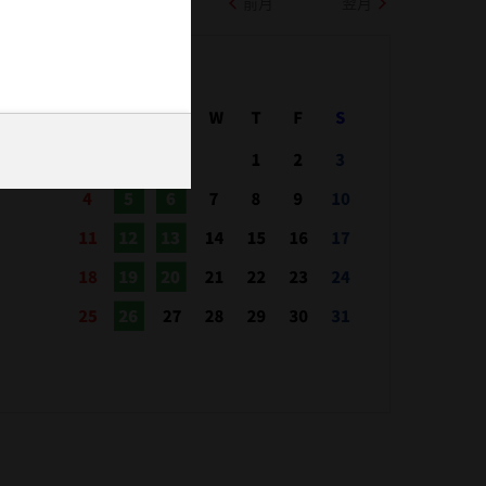
前月
翌月