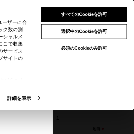
検索
メニュー
ログイン
すべてのCookieを許可
、ユーザーに合
ック数の測
選択中のCookieを許可
ーシャルメ
ここで収集
必須のCookieのみ許可
メニュー
のサービス
ブサイトの
閲覧履歴
お住まいの地域
未設定
ie(クッキ
、設定の変
扱いについ
詳細を表示
01 所沢市大字下富７５０－１
地図