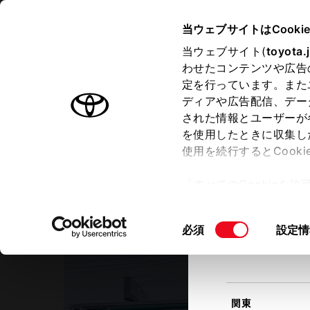
TOYOTA
当ウェブサイトはCooki
当ウェブサイト(
toyota.
わせたコンテンツや広告
ラインアップ
オーナーサポート
トピックス
定を行っています。また
現在地
ディアや広告配信、デー
トヨタ認定中古車
該当す
された情報とユーザーが
を使用したときに収集し
中古車を探す
トヨタ認定中古車の魅力
3つの買
使用を続行するとCook
北海道
「すべてのCookieを
ー)が保存されることに同
埼玉トヨペット
更、同意を撤回したりす
所沢北支店
同
必須
設定情
て
」をご覧ください。
東北
意
の
選
択
関東