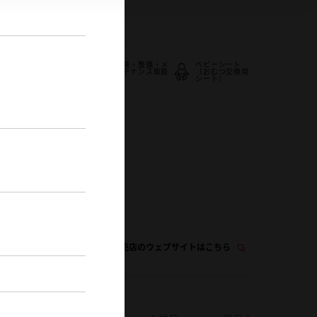
4-2942-1933
車検・整備・メ
ベビーシート
子供110番
ンテナンス取扱
（おむつ交換用
店
シート）
キッズコーナー
この販売店のウェブサイトはこちら