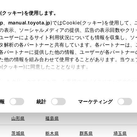
e(クッキー)を使用します。
jp
、
manual.toyota.jp
)ではCookie(クッキー)を使用して
の表示、ソーシャルメディアの提供、広告の表示回数やクリ
ユーザーによるサイト利用状況についても情報を収集し、ソ
を取得できませんでした。
タ解析の各パートナーと共有しています。各パートナーは、
る地域・都道府県をお選びください。
各パートナーに提供した他の情報、ユーザーが各パートナー
た他の情報を組み合わせて使用することがあります。当ウェ
い方
オンライン購入
お気に入り
保存した見積り
ie(クッキー)に同意したこととなります。
旭川
釧路
札幌
帯広
許可」をクリックすることで、お客様のデバイスにすべてのCook
函館
北見
室蘭、苫小
意したことになります。Cookie(クッキー)のオプトアウト
牧、
ひだか
るにあたっては、当社の「
Cookie（クッキー）情報の取り
報
統計
マーケティング
青森県
岩手県
宮城県
秋田県
山形県
福島県
〒359-00
住所
茨城県
栃木県
群馬県
埼玉県