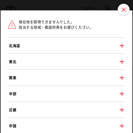
TOYOTA
検索
メニュ
ログイン
現在地を取得できませんでした。
ラインアップ
オーナーサポート
トピックス
該当する地域・都道府県をお選びください。
トヨタ認定中古車
メニュー
北海道
未設定
お気に入り
保存した見積り
閲覧履歴
東北
店舗情報
関東
新潟トヨペット
中部
新潟本店
近畿
中国