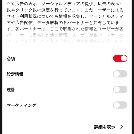
ツや広告の表示、ソーシャルメディアの提供、広告の表示回
数やクリック数の測定を行っています。またユーザーによる
サイト利用状況についても情報を収集し、ソーシャルメディ
アや広告配信、データ解析の各パートナーと共有していま
この販売店のウェブサイトはこちら
す。各パートナーは、ここで収集された情報とユーザーが各
パートナーに提供した他の情報、ユーザーが各パートナーの
サービスを使用したときに収集した他の情報を組み合わせて
使用することがあります。当ウェブサイトの使用を続行する
営業日カレンダー
同
とCookie(クッキー)に同意したこととなります。
必須
意
の
「すべてのCookieを許可」をクリックすることで、お客様の
選
デバイスにすべてのCookie(クッキー)が保存されることに同
設定情報
択
意したことになります。Cookie(クッキー)のオプトアウト、
設定の変更、同意を撤回したりするにあたっては、当社の
統計
「
Cookie（クッキー）情報の取り扱いについて
」をご覧くだ
さい。
マーケティング
詳細を表示