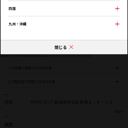
四国
九州・沖縄
閉じる
この店舗で商談できる中古車
この販売店で商談できる中古車
住所
〒950-8717 新潟市中央区幸西２－６－１９
地図
電話