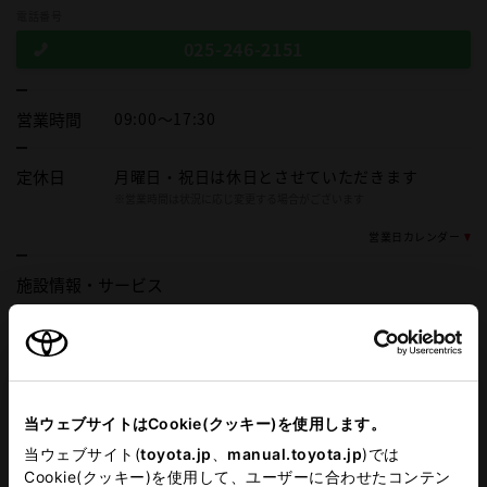
電話番号
025-246-2151
営業時間
09:00～17:30
定休日
月曜日・祝日は休日とさせていただきます
※営業時間は状況に応じ変更する場合がございます
営業日カレンダー
施設情報・
サービス
車検・整備・メンテナンス取
AED
扱店
福祉車両展示店
新車取扱店
当ウェブサイトはCookie(クッキー)を使用します。
G-Station
バリアフリー/多目的トイレ
当ウェブサイト(
toyota.jp
、
manual.toyota.jp
)では
Cookie(クッキー)を使用して、ユーザーに合わせたコンテン
WiFi