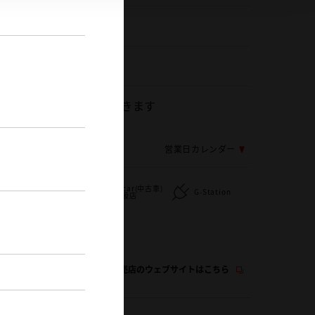
256-33-1510
0
日は休日とさせていただきます
応じ変更する場合がございます
営業日カレンダー
メ
U-car(中古車)
扱
新車取扱店
G-Station
取扱店
い
WiFi
この販売店のウェブサイトはこちら