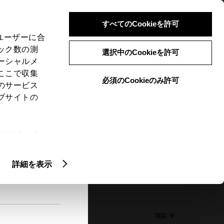
検索
メニュー
ログイン
すべてのCookieを許可
、ユーザーに合
ック数の測
選択中のCookieを許可
ーシャルメ
ここで収集
必須のCookieのみ許可
メニュー
のサービス
ブサイトの
閲覧履歴
お住まいの地域
未設定
ie(クッキ
、設定の変
扱いについ
詳細を表示
93 三条市下須頃２２９
地図