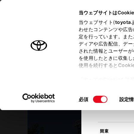
TOYOTA
当ウェブサイトはCooki
当ウェブサイト(
toyota.
わせたコンテンツや広告
ラインアップ
オーナーサポート
トピックス
定を行っています。また
現在地
ディアや広告配信、デー
トヨタ認定中古車
該当す
された情報とユーザーが
を使用したときに収集し
中古車を探す
トヨタ認定中古車の魅力
3つの買
使用を続行するとCook
北海道
「すべてのCookieを
ー)が保存されることに同
新潟トヨペット
更、同意を撤回したりす
三条店
同
必須
設定情
て
」をご覧ください。
東北
意
の
選
択
関東