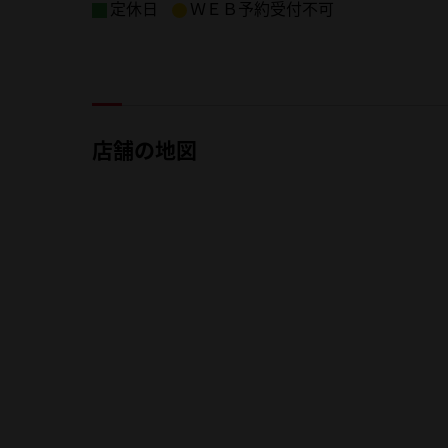
定休日
ＷＥＢ予約受付不可
店舗の地図