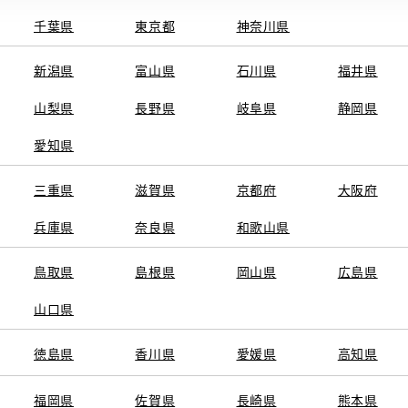
千葉県
東京都
神奈川県
電話番号
0
電話
新潟県
富山県
石川県
福井県
09:00～17:3
営業時間
山梨県
長野県
岐阜県
静岡県
月曜日・祝
定休日
愛知県
※営業時間は状況に
三重県
滋賀県
京都府
大阪府
兵庫県
奈良県
和歌山県
車検・整備・
施設情報・
ンテナンス取
店
サービス
鳥取県
島根県
岡山県
広島県
介助専門士の
るお店
山口県
徳島県
香川県
愛媛県
高知県
福岡県
佐賀県
長崎県
熊本県