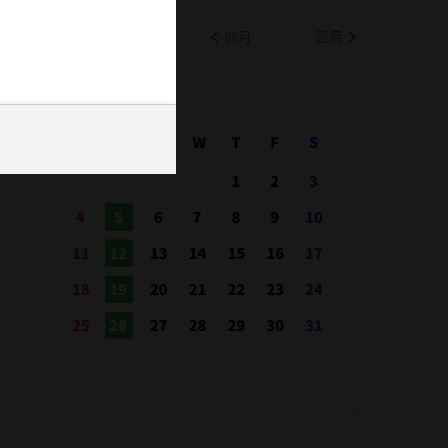
前月
翌月