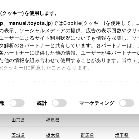
e(クッキー)を使用します。
jp
、
manual.toyota.jp
)ではCookie(クッキー)を使用して
の表示、ソーシャルメディアの提供、広告の表示回数やクリ
ユーザーによるサイト利用状況についても情報を収集し、ソ
を取得できませんでした。
タ解析の各パートナーと共有しています。各パートナーは、
る地域・都道府県をお選びください。
各パートナーに提供した他の情報、ユーザーが各パートナー
た他の情報を組み合わせて使用することがあります。当ウェ
い方
オンライン購入
お気に入り
保存した見積り
ie(クッキー)に同意したこととなります。
旭川
釧路
札幌
帯広
許可」をクリックすることで、お客様のデバイスにすべてのCook
函館
北見
室蘭、苫小
意したことになります。Cookie(クッキー)のオプトアウト
牧、
ひだか
るにあたっては、当社の「
Cookie（クッキー）情報の取り
報
統計
マーケティング
青森県
岩手県
宮城県
秋田県
山形県
福島県
〒955-00
住所
茨城県
栃木県
群馬県
埼玉県