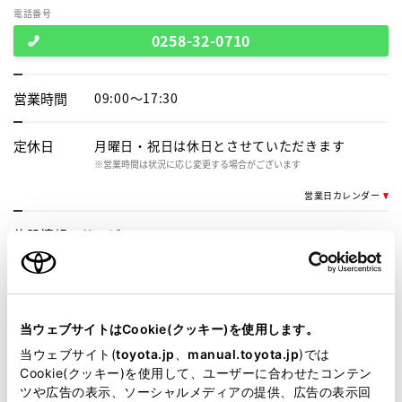
電話番号
0258-32-0710
営業時間
09:00～17:30
定休日
月曜日・祝日は休日とさせていただきます
※営業時間は状況に応じ変更する場合がございます
営業日カレンダー
施設情報・
サービス
車検・整備・メンテナンス取
新車取扱店
扱店
U-car(中古車)取扱店
G-Station
当ウェブサイトはCookie(クッキー)を使用します。
当ウェブサイト(
toyota.jp
、
manual.toyota.jp
)では
介助専門士のいるお店
WiFi
Cookie(クッキー)を使用して、ユーザーに合わせたコンテン
ツや広告の表示、ソーシャルメディアの提供、広告の表示回