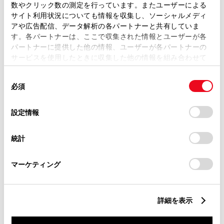
数やクリック数の測定を行っています。またユーザーによる
サイト利用状況についても情報を収集し、ソーシャルメディ
この販売店のウェブサイトはこちら
アや広告配信、データ解析の各パートナーと共有していま
す。各パートナーは、ここで収集された情報とユーザーが各
パートナーに提供した他の情報、ユーザーが各パートナーの
サービスを使用したときに収集した他の情報を組み合わせて
営業日カレンダー
使用することがあります。当ウェブサイトの使用を続行する
同
とCookie(クッキー)に同意したこととなります。
必須
意
の
「すべてのCookieを許可」をクリックすることで、お客様の
選
デバイスにすべてのCookie(クッキー)が保存されることに同
設定情報
択
意したことになります。Cookie(クッキー)のオプトアウト、
設定の変更、同意を撤回したりするにあたっては、当社の
統計
「
Cookie（クッキー）情報の取り扱いについて
」をご覧くだ
さい。
マーケティング
詳細を表示