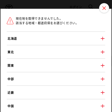
TOYOTA
検索
メニュ
ログイン
現在地を取得できませんでした。
ラインアップ
オーナーサポート
トピックス
該当する地域・都道府県をお選びください。
トヨタ認定中古車
メニュー
北海道
未設定
お気に入り
保存した見積り
閲覧履歴
東北
店舗情報
関東
新潟トヨペット
中部
長岡古正寺店
近畿
中国