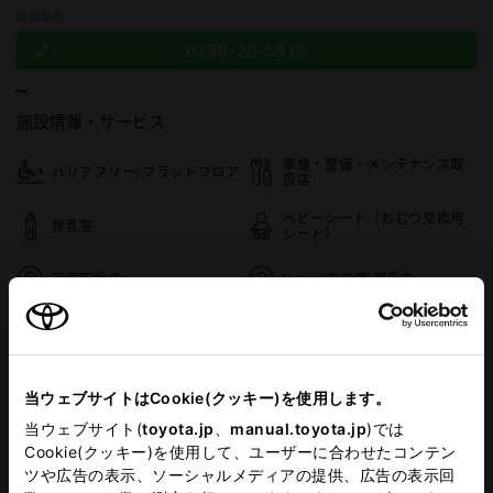
電話番号
0258-20-5510
施設情報・
サービス
車検・整備・メンテナンス取
バリアフリー/フラットフロア
扱店
ベビーシート（おむつ交換用
授乳室
シート）
新車取扱店
U-car(中古車)取扱店
バリアフリー/多目的駐車場
G-Station
介助専門士のいるお店
バリアフリー/多目的トイレ
当ウェブサイトはCookie(クッキー)を使用します。
当ウェブサイト(
toyota.jp
、
manual.toyota.jp
)では
WiFi
Cookie(クッキー)を使用して、ユーザーに合わせたコンテン
ツや広告の表示、ソーシャルメディアの提供、広告の表示回