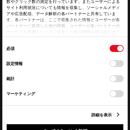
数やクリック数の測定を行っています。またユーザーによる
サイト利用状況についても情報を収集し、ソーシャルメディ
この販売店のウェブサイトはこちら
アや広告配信、データ解析の各パートナーと共有していま
す。各パートナーは、ここで収集された情報とユーザーが各
パートナーに提供した他の情報、ユーザーが各パートナーの
営業日カレンダー
サービスを使用したときに収集した他の情報を組み合わせて
使用することがあります。当ウェブサイトの使用を続行する
同
とCookie(クッキー)に同意したこととなります。
必須
意
の
「すべてのCookieを許可」をクリックすることで、お客様の
選
デバイスにすべてのCookie(クッキー)が保存されることに同
設定情報
択
意したことになります。Cookie(クッキー)のオプトアウト、
設定の変更、同意を撤回したりするにあたっては、当社の
統計
「
Cookie（クッキー）情報の取り扱いについて
」をご覧くだ
さい。
マーケティング
詳細を表示