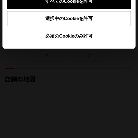
すべてのCookieを許可
選択中のCookieを許可
必須のCookieのみ許可
定休日
ＷＥＢ予約受付不可
前月
翌月
店舗の地図