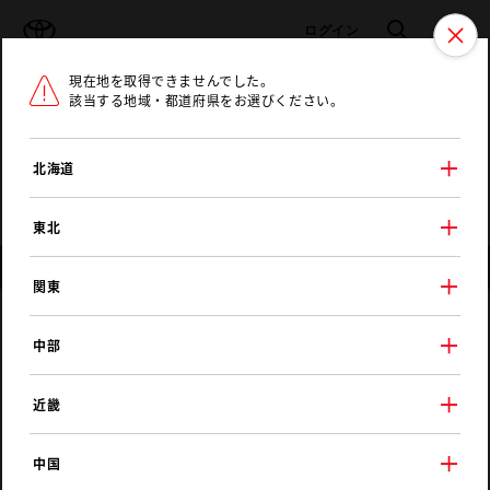
TOYOTA
検索
メニュ
ログイン
現在地を取得できませんでした。
ラインアップ
オーナーサポート
トピックス
該当する地域・都道府県をお選びください。
トヨタ認定中古車
メニュー
北海道
未設定
お気に入り
保存した見積り
閲覧履歴
東北
店舗情報
関東
トヨタユナイテッド静岡
中部
そらいろショールーム
近畿
中国