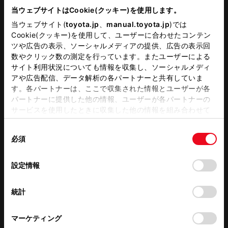
電話番号
当ウェブサイトはCookie(クッキー)を使用します。
0537-85-7210
当ウェブサイト(
toyota.jp
、
manual.toyota.jp
)では
Cookie(クッキー)を使用して、ユーザーに合わせたコンテン
ツや広告の表示、ソーシャルメディアの提供、広告の表示回
営業時間
09:30～18:00
数やクリック数の測定を行っています。またユーザーによる
サイト利用状況についても情報を収集し、ソーシャルメディ
アや広告配信、データ解析の各パートナーと共有していま
定休日
定休日は営業カレンダーをご確認ください。 ※サ
す。各パートナーは、ここで収集された情報とユーザーが各
ービス受付は17：30までとなります
パートナーに提供した他の情報、ユーザーが各パートナーの
※営業時間は状況に応じ変更する場合がございます
サービスを使用したときに収集した他の情報を組み合わせて
使用することがあります。当ウェブサイトの使用を続行する
施設情報・
サービス
同
とCookie(クッキー)に同意したこととなります。
必須
意
の
「すべてのCookieを許可」をクリックすることで、お客様の
バーチャルショールーム
選
デバイスにすべてのCookie(クッキー)が保存されることに同
設定情報
択
意したことになります。Cookie(クッキー)のオプトアウト、
設定の変更、同意を撤回したりするにあたっては、当社の
統計
「
Cookie（クッキー）情報の取り扱いについて
」をご覧くだ
この販売店のウェブサイトはこちら
さい。
マーケティング