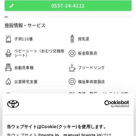
0537-24-4111
施設情報・
サービス
子供110番
授乳室
ベビーシート（おむつ交換用
板金取扱店
シート）
自動洗車機
フリードリンク
災害帰宅支援
福祉車両取扱店
車検・整備・メンテナンス取
カスタマイズショップ
扱店
キッズルーム
バリアフリー/多目的駐車場
G-Station
ワンダーランド店舗
当ウェブサイトはCookie(クッキー)を使用します。
当ウェブサイト(
toyota.jp
、
manual.toyota.jp
)では