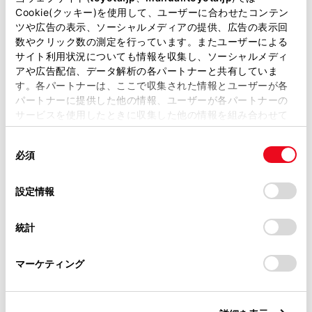
au取扱店
バリアフリー/多目的トイレ
Cookie(クッキー)を使用して、ユーザーに合わせたコンテン
ツや広告の表示、ソーシャルメディアの提供、広告の表示回
WiFi
数やクリック数の測定を行っています。またユーザーによる
サイト利用状況についても情報を収集し、ソーシャルメディ
アや広告配信、データ解析の各パートナーと共有していま
す。各パートナーは、ここで収集された情報とユーザーが各
この販売店のウェブサイトはこちら
パートナーに提供した他の情報、ユーザーが各パートナーの
サービスを使用したときに収集した他の情報を組み合わせて
使用することがあります。当ウェブサイトの使用を続行する
同
とCookie(クッキー)に同意したこととなります。
営業日カレンダー
必須
意
の
「すべてのCookieを許可」をクリックすることで、お客様の
選
デバイスにすべてのCookie(クッキー)が保存されることに同
設定情報
択
意したことになります。Cookie(クッキー)のオプトアウト、
設定の変更、同意を撤回したりするにあたっては、当社の
統計
「
Cookie（クッキー）情報の取り扱いについて
」をご覧くだ
さい。
マーケティング