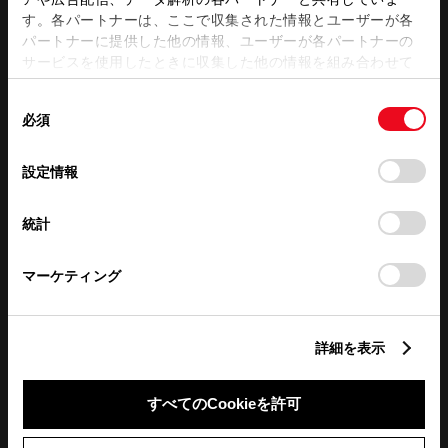
営業日カレンダー
す。各パートナーは、ここで収集された情報とユーザーが各
パートナーに提供した他の情報、ユーザーが各パートナーの
サービスを使用したときに収集した他の情報を組み合わせて
使用することがあります。当ウェブサイトの使用を続行する
同
とCookie(クッキー)に同意したこととなります。
必須
意
の
「すべてのCookieを許可」をクリックすることで、お客様の
選
デバイスにすべてのCookie(クッキー)が保存されることに同
設定情報
択
意したことになります。Cookie(クッキー)のオプトアウト、
設定の変更、同意を撤回したりするにあたっては、当社の
統計
「
Cookie（クッキー）情報の取り扱いについて
」をご覧くだ
さい。
マーケティング
詳細を表示
すべてのCookieを許可