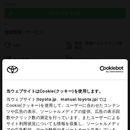
電話番号
0537-73-3330
施設情報・
サービス
車検・整備・メンテナンス取
AED
扱店
WAX洗車
キッズコーナー
板金取扱店
au取扱店
WiFi
当ウェブサイトはCookie(クッキー)を使用します。
当ウェブサイト(
toyota.jp
、
manual.toyota.jp
)では
Cookie(クッキー)を使用して、ユーザーに合わせたコンテン
この販売店のウェブサイトはこちら
ツや広告の表示、ソーシャルメディアの提供、広告の表示回
数やクリック数の測定を行っています。またユーザーによる
サイト利用状況についても情報を収集し、ソーシャルメディ
アや広告配信、データ解析の各パートナーと共有していま