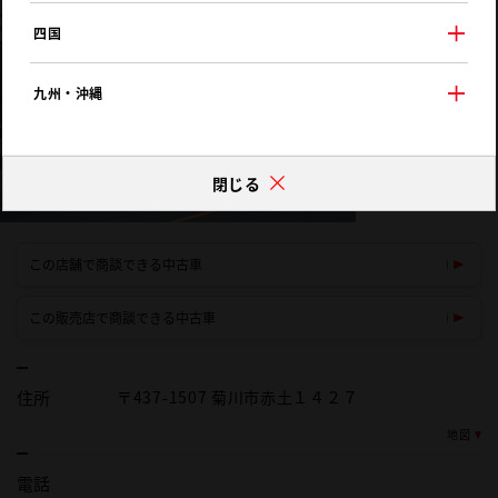
四国
九州・沖縄
閉じる
この店舗で商談できる中古車
この販売店で商談できる中古車
住所
〒437-1507 菊川市赤土１４２７
地図
電話