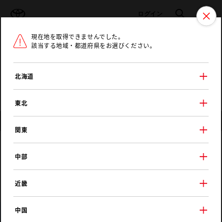
TOYOTA
検索
メニュ
ログイン
現在地を取得できませんでした。
ラインアップ
オーナーサポート
トピックス
該当する地域・都道府県をお選びください。
トヨタ認定中古車
メニュー
北海道
未設定
お気に入り
保存した見積り
閲覧履歴
東北
店舗情報
関東
トヨタユナイテッド静岡
中部
小笠中央店
近畿
中国