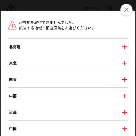
TOYOTA
検索
メニュ
ログイン
現在地を取得できませんでした。
ラインアップ
オーナーサポート
トピックス
該当する地域・都道府県をお選びください。
トヨタ認定中古車
メニュー
北海道
未設定
お気に入り
保存した見積り
閲覧履歴
東北
店舗情報
関東
トヨタユナイテッド静岡
中部
草薙店
近畿
中国