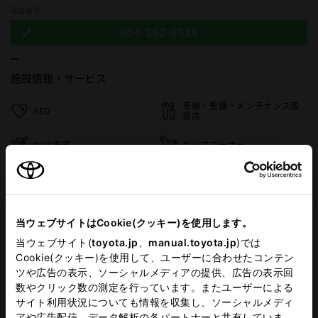
電話番号
054-262-6318
施設情報・
サービス
車検・整備・メンテナンス取
AED
扱店
WAX洗車
キッズコーナー
板金取扱店
au取扱店
WiFi
当ウェブサイトはCookie(クッキー)を使用します。
当ウェブサイト(
toyota.jp
、
manual.toyota.jp
)では
Cookie(クッキー)を使用して、ユーザーに合わせたコンテン
この販売店のウェブサイトはこちら
ツや広告の表示、ソーシャルメディアの提供、広告の表示回
数やクリック数の測定を行っています。またユーザーによる
サイト利用状況についても情報を収集し、ソーシャルメディ
アや広告配信、データ解析の各パートナーと共有していま