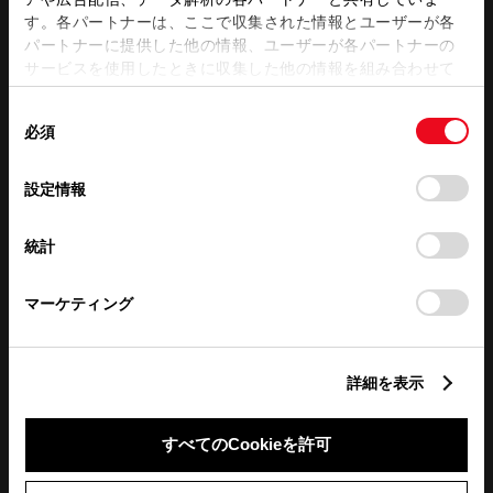
営業日カレンダー
す。各パートナーは、ここで収集された情報とユーザーが各
パートナーに提供した他の情報、ユーザーが各パートナーの
サービスを使用したときに収集した他の情報を組み合わせて
使用することがあります。当ウェブサイトの使用を続行する
同
とCookie(クッキー)に同意したこととなります。
必須
意
の
「すべてのCookieを許可」をクリックすることで、お客様の
選
デバイスにすべてのCookie(クッキー)が保存されることに同
設定情報
択
意したことになります。Cookie(クッキー)のオプトアウト、
設定の変更、同意を撤回したりするにあたっては、当社の
統計
「
Cookie（クッキー）情報の取り扱いについて
」をご覧くだ
さい。
マーケティング
詳細を表示
すべてのCookieを許可