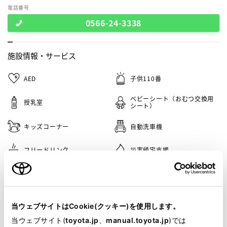
電話番号
0566-24-3338
施設情報・
サービス
AED
子供110番
ベビーシート（おむつ交換用
授乳室
シート）
キッズコーナー
自動洗車機
フリードリンク
災害帰宅支援
車検・整備・メンテナンス取
携帯電話取り扱い店
扱店
キッズルーム
バリアフリー/多目的駐車場
当ウェブサイトはCookie(クッキー)を使用します。
当ウェブサイト(
toyota.jp
、
manual.toyota.jp
)では
G-Station
介助専門士のいるお店