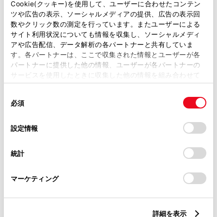
Cookie(クッキー)を使用して、ユーザーに合わせたコンテン
ツや広告の表示、ソーシャルメディアの提供、広告の表示回
バリアフリー/多目的トイレ
WiFi
数やクリック数の測定を行っています。またユーザーによる
サイト利用状況についても情報を収集し、ソーシャルメディ
アや広告配信、データ解析の各パートナーと共有していま
す。各パートナーは、ここで収集された情報とユーザーが各
この販売店のウェブサイトはこちら
パートナーに提供した他の情報、ユーザーが各パートナーの
サービスを使用したときに収集した他の情報を組み合わせて
使用することがあります。当ウェブサイトの使用を続行する
同
とCookie(クッキー)に同意したこととなります。
営業日カレンダー
必須
意
の
「すべてのCookieを許可」をクリックすることで、お客様の
選
デバイスにすべてのCookie(クッキー)が保存されることに同
設定情報
択
意したことになります。Cookie(クッキー)のオプトアウト、
設定の変更、同意を撤回したりするにあたっては、当社の
統計
「
Cookie（クッキー）情報の取り扱いについて
」をご覧くだ
さい。
マーケティング
詳細を表示