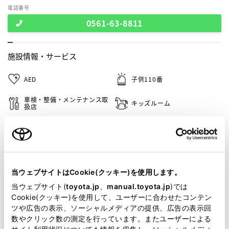
電話番号
0561-63-8811
施設情報・
サービス
AED
子供110番
車検・整備・メンテナンス取
キッズルーム
扱店
キッズコーナー
G-Station
介助専門士のいるお店
WiFi
当ウェブサイトはCookie(クッキー)を使用します。
フリードリンク
災害帰宅支援
当ウェブサイト(
toyota.jp
、
manual.toyota.jp
)では
Cookie(クッキー)を使用して、ユーザーに合わせたコンテン
ツや広告の表示、ソーシャルメディアの提供、広告の表示回
この販売店のウェブサイトはこちら
数やクリック数の測定を行っています。またユーザーによる