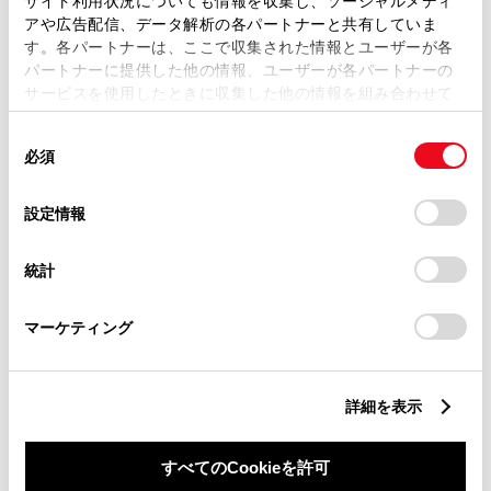
サイト利用状況についても情報を収集し、ソーシャルメディ
アや広告配信、データ解析の各パートナーと共有していま
す。各パートナーは、ここで収集された情報とユーザーが各
営業日カレンダー
パートナーに提供した他の情報、ユーザーが各パートナーの
サービスを使用したときに収集した他の情報を組み合わせて
使用することがあります。当ウェブサイトの使用を続行する
同
とCookie(クッキー)に同意したこととなります。
必須
意
の
「すべてのCookieを許可」をクリックすることで、お客様の
選
デバイスにすべてのCookie(クッキー)が保存されることに同
設定情報
択
意したことになります。Cookie(クッキー)のオプトアウト、
設定の変更、同意を撤回したりするにあたっては、当社の
統計
「
Cookie（クッキー）情報の取り扱いについて
」をご覧くだ
さい。
マーケティング
詳細を表示
すべてのCookieを許可