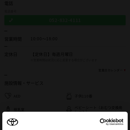
電話
電話番号
052-832-4111
営業時間
10:00～18:00
定休日
【定休日】毎週月曜日
※営業時間は状況に応じ変更する場合がございます
営業日カレンダー
施設情報・
サービス
AED
子供110番
ベビーシート（おむつ交換用
授乳室
シート）
キッズコーナー
自動洗車機