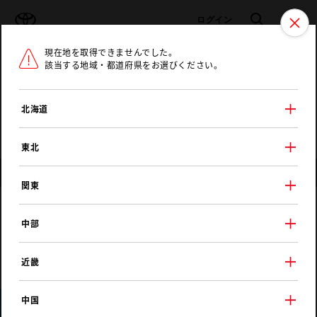
TOYOTA
検索
メニュ
ログイン
現在地を取得できませんでした。
ラインアップ
オーナーサポート
トピックス
該当する地域・都道府県をお選びください。
トヨタ認定中古車
メニュー
北海道
未設定
お気に入り
保存した見積り
閲覧履歴
東北
店舗情報
関東
ＮＴＰ名古屋トヨペット
中部
檀渓通店
近畿
中国