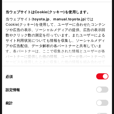
フリードリンク
災害帰宅支援
当ウェブサイトはCookie(クッキー)を使用します。
車検・整備・メンテナンス取
携帯電話取り扱い店
当ウェブサイト(
toyota.jp
、
manual.toyota.jp
)では
扱店
Cookie(クッキー)を使用して、ユーザーに合わせたコンテン
ツや広告の表示、ソーシャルメディアの提供、広告の表示回
キッズルーム
バリアフリー/多目的駐車場
数やクリック数の測定を行っています。またユーザーによる
サイト利用状況についても情報を収集し、ソーシャルメディ
G-Station
介助専門士のいるお店
アや広告配信、データ解析の各パートナーと共有していま
す。各パートナーは、ここで収集された情報とユーザーが各
バリアフリー/多目的トイレ
WiFi
パートナーに提供した他の情報、ユーザーが各パートナーの
サービスを使用したときに収集した他の情報を組み合わせて
使用することがあります。当ウェブサイトの使用を続行する
同
とCookie(クッキー)に同意したこととなります。
この販売店のウェブサイトはこちら
必須
意
の
「すべてのCookieを許可」をクリックすることで、お客様の
選
デバイスにすべてのCookie(クッキー)が保存されることに同
設定情報
択
意したことになります。Cookie(クッキー)のオプトアウト、
営業日カレンダー
設定の変更、同意を撤回したりするにあたっては、当社の
統計
「
Cookie（クッキー）情報の取り扱いについて
」をご覧くだ
さい。