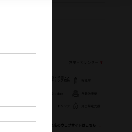
52-622-2371
0
毎週月曜日
応じ変更する場合がございます
営業日カレンダー
車検・整備・メ
子供110番
ンテナンス取扱
授乳室
店
キッズコーナー
G-Station
自動洗車機
い
WiFi
フリードリンク
災害帰宅支援
この販売店のウェブサイトはこちら