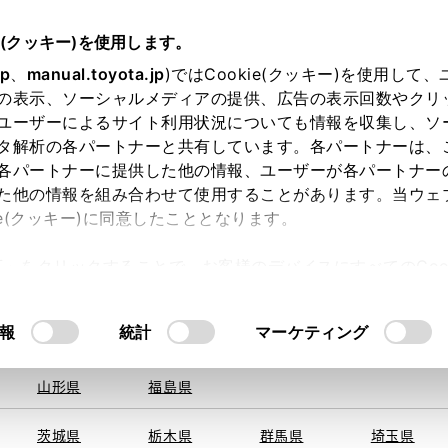
e(クッキー)を使用します。
jp
、
manual.toyota.jp
)ではCookie(クッキー)を使用して
の表示、ソーシャルメディアの提供、広告の表示回数やクリ
ユーザーによるサイト利用状況についても情報を収集し、ソ
を取得できませんでした。
タ解析の各パートナーと共有しています。各パートナーは、
る地域・都道府県をお選びください。
各パートナーに提供した他の情報、ユーザーが各パートナー
た他の情報を組み合わせて使用することがあります。当ウェ
い方
オンライン購入
お気に入り
保存した見積り
ie(クッキー)に同意したこととなります。
旭川
釧路
札幌
帯広
許可」をクリックすることで、お客様のデバイスにすべてのCook
函館
北見
室蘭、苫小
意したことになります。Cookie(クッキー)のオプトアウト
牧、
ひだか
るにあたっては、当社の「
Cookie（クッキー）情報の取り
報
統計
マーケティング
青森県
岩手県
宮城県
秋田県
山形県
福島県
〒458-0
住所
茨城県
栃木県
群馬県
埼玉県