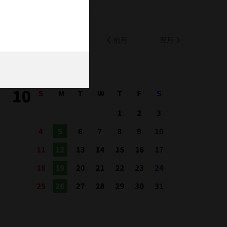
前月
翌月