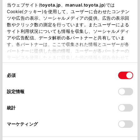
当ウェブサイト(
toyota.jp
、
manual.toyota.jp
)では
Cookie(クッキー)を使用して、ユーザーに合わせたコンテン
介助専門士のいるお店
WiFi
ツや広告の表示、ソーシャルメディアの提供、広告の表示回
数やクリック数の測定を行っています。またユーザーによる
フリードリンク
災害帰宅支援
サイト利用状況についても情報を収集し、ソーシャルメディ
アや広告配信、データ解析の各パートナーと共有していま
す。各パートナーは、ここで収集された情報とユーザーが各
パートナーに提供した他の情報、ユーザーが各パートナーの
この販売店のウェブサイトはこちら
サービスを使用したときに収集した他の情報を組み合わせて
使用することがあります。当ウェブサイトの使用を続行する
同
とCookie(クッキー)に同意したこととなります。
必須
意
営業日カレンダー
の
「すべてのCookieを許可」をクリックすることで、お客様の
選
デバイスにすべてのCookie(クッキー)が保存されることに同
設定情報
択
意したことになります。Cookie(クッキー)のオプトアウト、
設定の変更、同意を撤回したりするにあたっては、当社の
統計
「
Cookie（クッキー）情報の取り扱いについて
」をご覧くだ
さい。
マーケティング