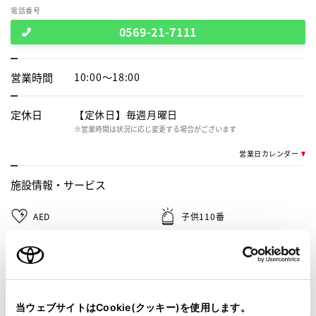
電話番号
0569-21-7111
営業時間
10:00～18:00
定休日
【定休日】毎週月曜日
※営業時間は状況に応じ変更する場合がございます
営業日カレンダー
施設情報・
サービス
AED
子供110番
車検・整備・メンテナンス取
授乳室
扱店
キッズルーム
キッズコーナー
当ウェブサイトはCookie(クッキー)を使用します。
G-Station
自動洗車機