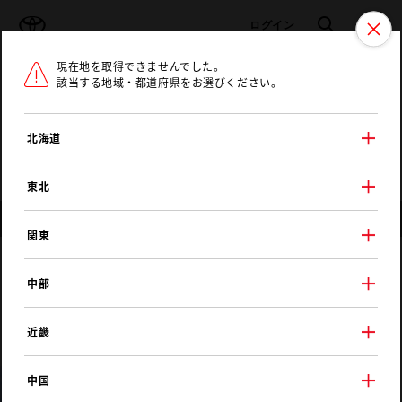
TOYOTA
検索
メニュ
ログイン
現在地を取得できませんでした。
ラインアップ
オーナーサポート
トピックス
該当する地域・都道府県をお選びください。
トヨタ認定中古車
メニュー
北海道
未設定
お気に入り
保存した見積り
閲覧履歴
東北
店舗情報
関東
ＮＴＰ名古屋トヨペット
中部
瀬戸店
近畿
中国