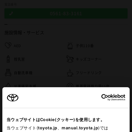
電話番号
0561-83-3161
施設情報・
サービス
AED
子供110番
授乳室
キッズコーナー
自動洗車機
フリードリンク
災害帰宅支援
携帯電話取り扱い店
車検・整備・メンテナンス取
キッズルーム
扱店
バリアフリー/多目的駐車場
G-Station
当ウェブサイトはCookie(クッキー)を使用します。
当ウェブサイト(
介助専門士のいるお店
toyota.jp
、
manual.toyota.jp
バリアフリー/多目的トイレ
)では