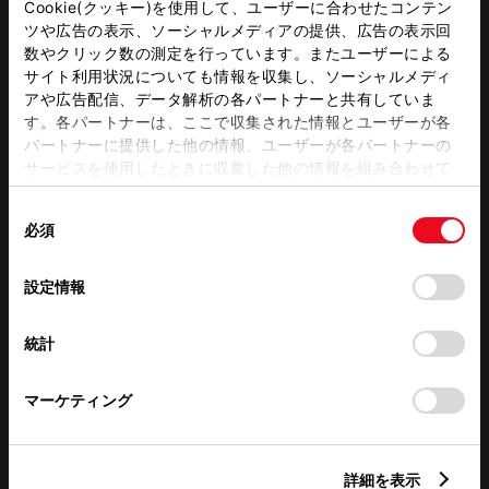
Cookie(クッキー)を使用して、ユーザーに合わせたコンテン
ツや広告の表示、ソーシャルメディアの提供、広告の表示回
WiFi
数やクリック数の測定を行っています。またユーザーによる
サイト利用状況についても情報を収集し、ソーシャルメディ
アや広告配信、データ解析の各パートナーと共有していま
す。各パートナーは、ここで収集された情報とユーザーが各
この販売店のウェブサイトはこちら
パートナーに提供した他の情報、ユーザーが各パートナーの
サービスを使用したときに収集した他の情報を組み合わせて
使用することがあります。当ウェブサイトの使用を続行する
同
営業日カレンダー
とCookie(クッキー)に同意したこととなります。
必須
意
の
「すべてのCookieを許可」をクリックすることで、お客様の
選
デバイスにすべてのCookie(クッキー)が保存されることに同
設定情報
択
意したことになります。Cookie(クッキー)のオプトアウト、
設定の変更、同意を撤回したりするにあたっては、当社の
統計
「
Cookie（クッキー）情報の取り扱いについて
」をご覧くだ
さい。
マーケティング
詳細を表示