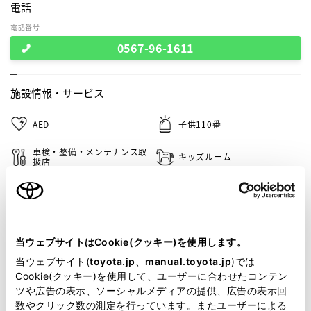
電話
電話番号
0567-96-1611
施設情報・
サービス
AED
子供110番
車検・整備・メンテナンス取
キッズルーム
扱店
キッズコーナー
G-Station
介助専門士のいるお店
WiFi
当ウェブサイトはCookie(クッキー)を使用します。
フリードリンク
災害帰宅支援
当ウェブサイト(
toyota.jp
、
manual.toyota.jp
)では
Cookie(クッキー)を使用して、ユーザーに合わせたコンテン
ツや広告の表示、ソーシャルメディアの提供、広告の表示回
数やクリック数の測定を行っています。またユーザーによる
この販売店のウェブサイトはこちら