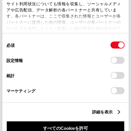
サイト利用状況についても情報を収集し、ソーシャルメディ
アや広告配信、データ解析の各パートナーと共有していま
す。各パートナーは、ここで収集された情報とユーザーが各
パートナーに提供した他の情報、ユーザーが各パートナーの
営業日カレンダー
サービスを使用したときに収集した他の情報を組み合わせて
使用することがあります。当ウェブサイトの使用を続行する
同
とCookie(クッキー)に同意したこととなります。
必須
意
の
「すべてのCookieを許可」をクリックすることで、お客様の
選
デバイスにすべてのCookie(クッキー)が保存されることに同
設定情報
択
意したことになります。Cookie(クッキー)のオプトアウト、
設定の変更、同意を撤回したりするにあたっては、当社の
統計
「
Cookie（クッキー）情報の取り扱いについて
」をご覧くだ
さい。
マーケティング
詳細を表示
すべてのCookieを許可