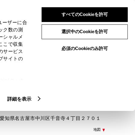
検索
メニュー
ログイン
すべてのCookieを許可
、ユーザーに合
ック数の測
選択中のCookieを許可
ーシャルメ
ここで収集
必須のCookieのみ許可
メニュー
のサービス
ブサイトの
閲覧履歴
お住まいの地域
未設定
ie(クッキ
、設定の変
扱いについ
詳細を表示
977 愛知県名古屋市中川区千音寺４丁目２７０１
地図