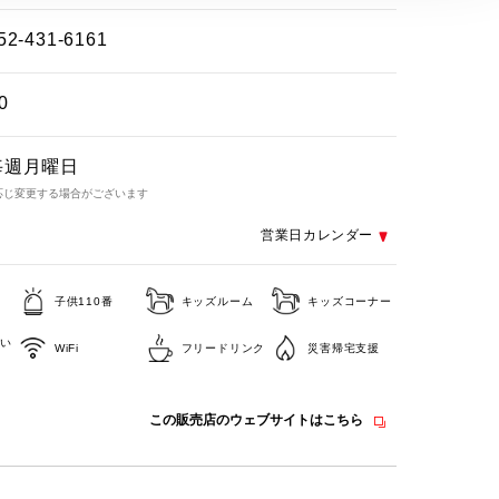
52-431-6161
0
毎週月曜日
応じ変更する場合がございます
営業日カレンダー
子供110番
キッズルーム
キッズコーナー
い
WiFi
フリードリンク
災害帰宅支援
この販売店のウェブサイトはこちら