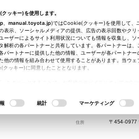
e(クッキー)を使用します。
jp
、
manual.toyota.jp
)ではCookie(クッキー)を使用して
の表示、ソーシャルメディアの提供、広告の表示回数やクリ
ユーザーによるサイト利用状況についても情報を収集し、ソ
タ解析の各パートナーと共有しています。各パートナーは、
各パートナーに提供した他の情報、ユーザーが各パートナー
た他の情報を組み合わせて使用することがあります。当ウェ
い方
オンライン購入
お気に入り
保存した見積り
ie(クッキー)に同意したこととなります。
許可」をクリックすることで、お客様のデバイスにすべてのCook
意したことになります。Cookie(クッキー)のオプトアウト
るにあたっては、当社の「
Cookie（クッキー）情報の取り
報
統計
マーケティング
〒454-0
住所