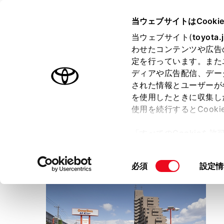
TOYOTA
当ウェブサイトはCooki
当ウェブサイト(
toyota.
わせたコンテンツや広告
ラインアップ
オーナーサポート
トピックス
定を行っています。また
ディアや広告配信、デー
トヨタ認定中古車
された情報とユーザーが
を使用したときに収集し
中古車を探す
トヨタ認定中古車の魅力
3つの買
使用を続行するとCook
「すべてのCookieを
ー)が保存されることに同
ＮＴＰ名古屋トヨペット
更、同意を撤回したりす
オレンジタウン千音寺店
同
必須
設定情
て
」をご覧ください。
意
の
選
択