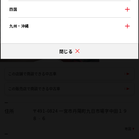
四国
九州・沖縄
閉じる
この店舗で商談できる中古車
この販売店で商談できる中古車
住所
〒491-0824 一宮市丹陽町九日市場字中田１９
８‐６
地図