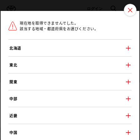
TOYOTA
検索
メニュ
ログイン
現在地を取得できませんでした。
ラインアップ
オーナーサポート
トピックス
該当する地域・都道府県をお選びください。
トヨタ認定中古車
メニュー
北海道
未設定
お気に入り
保存した見積り
閲覧履歴
東北
店舗情報
関東
ＮＴＰ名古屋トヨペット
中部
Ｕ‐Ｃａｒプラザ１００一宮インター店
近畿
中国