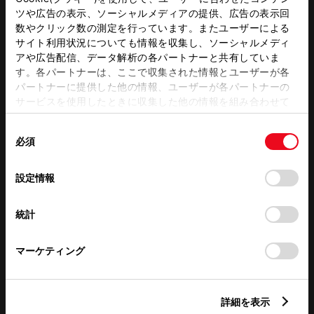
WiFi
ツや広告の表示、ソーシャルメディアの提供、広告の表示回
数やクリック数の測定を行っています。またユーザーによる
サイト利用状況についても情報を収集し、ソーシャルメディ
アや広告配信、データ解析の各パートナーと共有していま
この販売店のウェブサイトはこちら
す。各パートナーは、ここで収集された情報とユーザーが各
パートナーに提供した他の情報、ユーザーが各パートナーの
サービスを使用したときに収集した他の情報を組み合わせて
使用することがあります。当ウェブサイトの使用を続行する
営業日カレンダー
同
とCookie(クッキー)に同意したこととなります。
必須
意
の
「すべてのCookieを許可」をクリックすることで、お客様の
選
デバイスにすべてのCookie(クッキー)が保存されることに同
設定情報
択
意したことになります。Cookie(クッキー)のオプトアウト、
設定の変更、同意を撤回したりするにあたっては、当社の
統計
「
Cookie（クッキー）情報の取り扱いについて
」をご覧くだ
さい。
マーケティング
詳細を表示