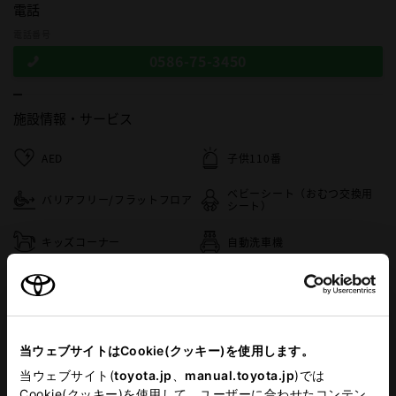
電話
電話番号
0586-75-3450
施設情報・
サービス
AED
子供110番
ベビーシート（おむつ交換用
バリアフリー/フラットフロア
シート）
キッズコーナー
自動洗車機
車検・整備・メンテナンス取
フリードリンク
扱店
キッズルーム
バリアフリー/多目的駐車場
当ウェブサイトはCookie(クッキー)を使用します。
G-Station
介助専門士のいるお店
当ウェブサイト(
toyota.jp
、
manual.toyota.jp
)では
Cookie(クッキー)を使用して、ユーザーに合わせたコンテン