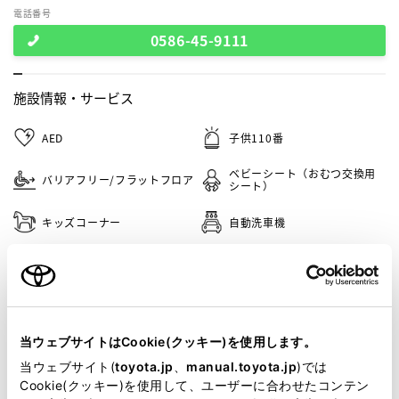
電話番号
0586-45-9111
施設情報・
サービス
AED
子供110番
ベビーシート（おむつ交換用
バリアフリー/フラットフロア
シート）
キッズコーナー
自動洗車機
フリードリンク
ペットOK
車検・整備・メンテナンス取
キッズルーム
扱店
当ウェブサイトはCookie(クッキー)を使用します。
バリアフリー/多目的駐車場
G-Station
当ウェブサイト(
toyota.jp
、
manual.toyota.jp
)では
Cookie(クッキー)を使用して、ユーザーに合わせたコンテン
介助専門士のいるお店
WiFi