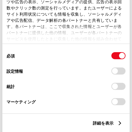
ツや広告の表示、ソーシャルメディアの提供、広告の表示回
数やクリック数の測定を行っています。またユーザーによる
サイト利用状況についても情報を収集し、ソーシャルメディ
アや広告配信、データ解析の各パートナーと共有していま
この販売店のウェブサイトはこちら
す。各パートナーは、ここで収集された情報とユーザーが各
パートナーに提供した他の情報、ユーザーが各パートナーの
サービスを使用したときに収集した他の情報を組み合わせて
営業日カレンダー
使用することがあります。当ウェブサイトの使用を続行する
同
とCookie(クッキー)に同意したこととなります。
必須
意
の
「すべてのCookieを許可」をクリックすることで、お客様の
選
デバイスにすべてのCookie(クッキー)が保存されることに同
設定情報
択
意したことになります。Cookie(クッキー)のオプトアウト、
設定の変更、同意を撤回したりするにあたっては、当社の
統計
「
Cookie（クッキー）情報の取り扱いについて
」をご覧くだ
さい。
マーケティング
詳細を表示