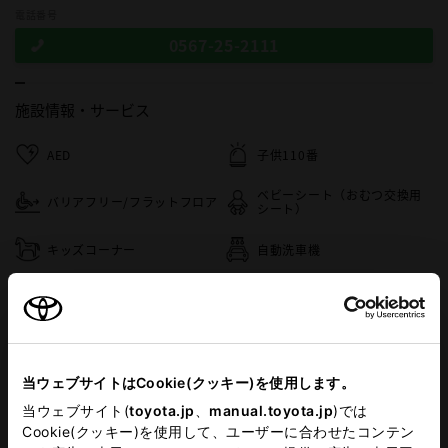
電話番号
0567-25-2111
施設情報・
サービス
AED
子供110番
ベビーシート（おむつ交換用
バリアフリー/フラットフロア
シート）
キッズコーナー
自動洗車機
フリードリンク
ペットOK
キッズルーム
バリアフリー/多目的駐車場
当ウェブサイトはCookie(クッキー)を使用します。
G-Station
介助専門士のいるお店
当ウェブサイト(
toyota.jp
、
manual.toyota.jp
)では
Cookie(クッキー)を使用して、ユーザーに合わせたコンテン
バリアフリー/多目的トイレ
WiFi