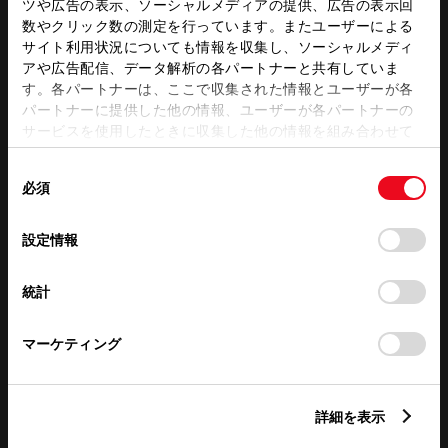
ツや広告の表示、ソーシャルメディアの提供、広告の表示回
数やクリック数の測定を行っています。またユーザーによる
サイト利用状況についても情報を収集し、ソーシャルメディ
アや広告配信、データ解析の各パートナーと共有していま
この販売店のウェブサイトはこちら
す。各パートナーは、ここで収集された情報とユーザーが各
パートナーに提供した他の情報、ユーザーが各パートナーの
サービスを使用したときに収集した他の情報を組み合わせて
営業日カレンダー
使用することがあります。当ウェブサイトの使用を続行する
同
とCookie(クッキー)に同意したこととなります。
必須
意
の
「すべてのCookieを許可」をクリックすることで、お客様の
選
デバイスにすべてのCookie(クッキー)が保存されることに同
設定情報
択
意したことになります。Cookie(クッキー)のオプトアウト、
設定の変更、同意を撤回したりするにあたっては、当社の
統計
「
Cookie（クッキー）情報の取り扱いについて
」をご覧くだ
さい。
マーケティング
詳細を表示