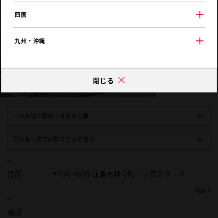
四国
九州・沖縄
閉じる
この店舗で商談できる中古車
この販売店で商談できる中古車
住所
〒496-0005 津島市神守町一丁田２４‐４
地図
電話