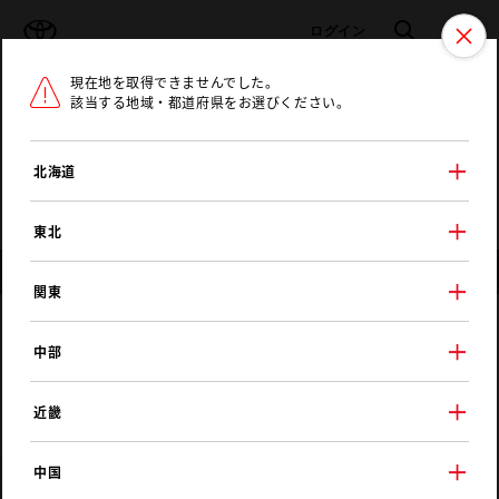
TOYOTA
検索
メニュ
ログイン
現在地を取得できませんでした。
ラインアップ
オーナーサポート
トピックス
該当する地域・都道府県をお選びください。
トヨタ認定中古車
メニュー
北海道
未設定
お気に入り
保存した見積り
閲覧履歴
東北
店舗情報
関東
ＮＴＰ名古屋トヨペット
中部
オレンジタウン津島店
近畿
中国