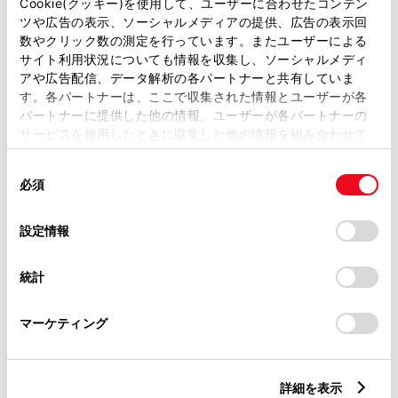
Cookie(クッキー)を使用して、ユーザーに合わせたコンテン
ツや広告の表示、ソーシャルメディアの提供、広告の表示回
数やクリック数の測定を行っています。またユーザーによる
サイト利用状況についても情報を収集し、ソーシャルメディ
この販売店のウェブサイトはこちら
アや広告配信、データ解析の各パートナーと共有していま
す。各パートナーは、ここで収集された情報とユーザーが各
パートナーに提供した他の情報、ユーザーが各パートナーの
サービスを使用したときに収集した他の情報を組み合わせて
営業日カレンダー
使用することがあります。当ウェブサイトの使用を続行する
同
とCookie(クッキー)に同意したこととなります。
必須
意
の
「すべてのCookieを許可」をクリックすることで、お客様の
選
デバイスにすべてのCookie(クッキー)が保存されることに同
設定情報
択
意したことになります。Cookie(クッキー)のオプトアウト、
設定の変更、同意を撤回したりするにあたっては、当社の
統計
「
Cookie（クッキー）情報の取り扱いについて
」をご覧くだ
さい。
マーケティング
詳細を表示