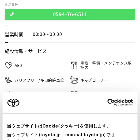
電話番号
0594-76-6511
営業時間
00:00～00:00
施設情報・
サービス
車検・整備・メンテナンス取
AED
扱店
バリアフリー/多目的駐車場
キッズコーナー
G-Station
介助専門士のいるお店
バリアフリー/多目的トイレ
WiFi
ａｕケータイ
ペットボトル回収
当ウェブサイトはCookie(クッキー)を使用します。
当ウェブサイト(
toyota.jp
、
manual.toyota.jp
)では
自動車保険