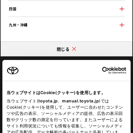
この店舗で商談できる中古車
四国
この販売店で商談できる中古車
九州・沖縄
住所
〒845-0033 佐賀県小城市三日月町樋口585番1
閉じる
地図
電話
電話番号
090-7543-2640
当ウェブサイトはCookie(クッキー)を使用します。
営業時間
00::0～00::0
当ウェブサイト(
toyota.jp
、
manual.toyota.jp
)では
Cookie(クッキー)を使用して、ユーザーに合わせたコンテン
ツや広告の表示、ソーシャルメディアの提供、広告の表示回
施設情報・
サービス
数やクリック数の測定を行っています。またユーザーによる
サイト利用状況についても情報を収集し、ソーシャルメディ
中古車展示店
アや広告配信、データ解析の各パートナーと共有していま