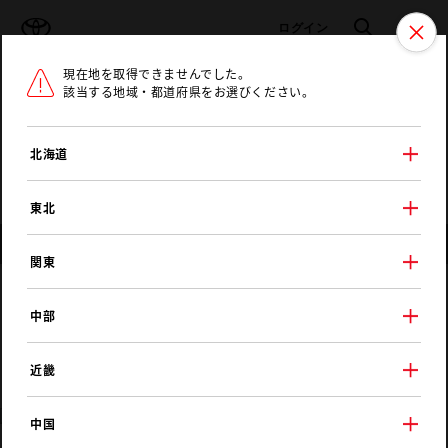
TOYOTA
検索
メニュ
ログイン
現在地を取得できませんでした。
ラインアップ
オーナーサポート
トピックス
該当する地域・都道府県をお選びください。
トヨタ認定中古車
メニュー
北海道
未設定
お気に入り
保存した見積り
閲覧履歴
東北
店舗情報
関東
佐賀トヨペット
中部
T′s FACTORY【オンライン相談店舗】
近畿
中国