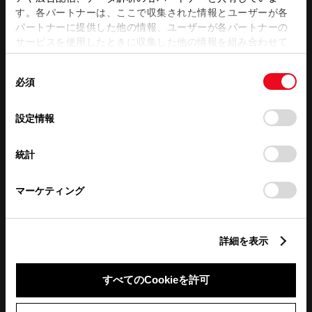
す。各パートナーは、ここで収集された情報とユーザーが各
パートナーに提供した他の情報、ユーザーが各パートナーの
サービスを使用したときに収集した他の情報を組み合わせて
この販売店のウェブサイトはこちら
使用することがあります。当ウェブサイトの使用を続行する
同
とCookie(クッキー)に同意したこととなります。
必須
意
の
「すべてのCookieを許可」をクリックすることで、お客様の
店舗の地図
選
デバイスにすべてのCookie(クッキー)が保存されることに同
設定情報
択
意したことになります。Cookie(クッキー)のオプトアウト、
設定の変更、同意を撤回したりするにあたっては、当社の
統計
「
Cookie（クッキー）情報の取り扱いについて
」をご覧くだ
さい。
マーケティング
詳細を表示
すべてのCookieを許可