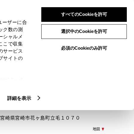
検索
メニュー
ログイン
すべてのCookieを許可
、ユーザーに合
ック数の測
選択中のCookieを許可
ーシャルメ
ここで収集
必須のCookieのみ許可
メニュー
のサービス
ブサイトの
閲覧履歴
お住まいの地域
未設定
ie(クッキ
、設定の変
扱いについ
詳細を表示
036 宮崎県宮崎市花ヶ島町立毛１０７０
地図