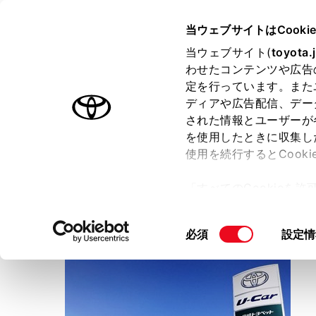
TOYOTA
当ウェブサイトはCooki
当ウェブサイト(
toyota.
わせたコンテンツや広告
ラインアップ
オーナーサポート
トピックス
定を行っています。また
ディアや広告配信、デー
トヨタ認定中古車
された情報とユーザーが
を使用したときに収集し
中古車を探す
トヨタ認定中古車の魅力
3つの買
使用を続行するとCook
「すべてのCookieを
ー)が保存されることに同
宮崎トヨペット
更、同意を撤回したりす
宮崎マイカーセンター
同
必須
設定情
て
」をご覧ください。
意
の
選
択