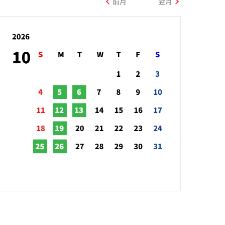
前月
翌月