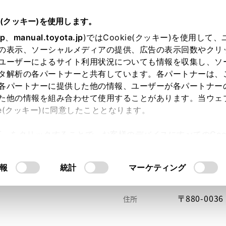
e(クッキー)を使用します。
jp
、
manual.toyota.jp
)ではCookie(クッキー)を使用して
の表示、ソーシャルメディアの提供、広告の表示回数やクリ
ユーザーによるサイト利用状況についても情報を収集し、ソ
タ解析の各パートナーと共有しています。各パートナーは、
各パートナーに提供した他の情報、ユーザーが各パートナー
た他の情報を組み合わせて使用することがあります。当ウェ
い方
オンライン購入
お気に入り
保存した見積り
ie(クッキー)に同意したこととなります。
許可」をクリックすることで、お客様のデバイスにすべてのCook
意したことになります。Cookie(クッキー)のオプトアウト
るにあたっては、当社の「
Cookie（クッキー）情報の取り
報
統計
マーケティング
〒880-0
住所