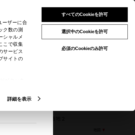
検索
メニュー
ログイン
すべてのCookieを許可
、ユーザーに合
ック数の測
選択中のCookieを許可
ーシャルメ
ここで収集
必須のCookieのみ許可
メニュー
のサービス
ブサイトの
閲覧履歴
お住まいの地域
未設定
ie(クッキ
、設定の変
扱いについ
詳細を表示
06 伊佐市大口原田５７４番地２
地図