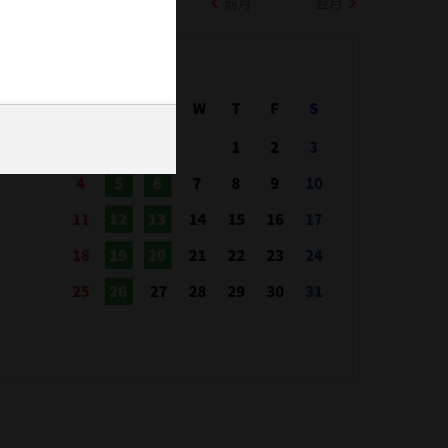
前月
翌月