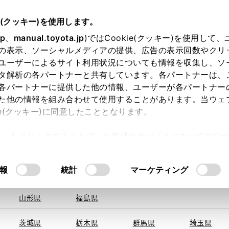
e(クッキー)を使用します。
jp
、
manual.toyota.jp
)ではCookie(クッキー)を使用して
の表示、ソーシャルメディアの提供、広告の表示回数やクリ
ユーザーによるサイト利用状況についても情報を収集し、ソ
を取得できませんでした。
タ解析の各パートナーと共有しています。各パートナーは、
る地域・都道府県をお選びください。
各パートナーに提供した他の情報、ユーザーが各パートナー
た他の情報を組み合わせて使用することがあります。当ウェ
い方
オンライン購入
お気に入り
保存した見積り
ie(クッキー)に同意したこととなります。
旭川
釧路
札幌
帯広
許可」をクリックすることで、お客様のデバイスにすべてのCook
函館
北見
室蘭、苫小
意したことになります。Cookie(クッキー)のオプトアウト
牧、
ひだか
るにあたっては、当社の「
Cookie（クッキー）情報の取り
報
統計
マーケティング
青森県
岩手県
宮城県
秋田県
山形県
福島県
〒895-25
住所
茨城県
栃木県
群馬県
埼玉県