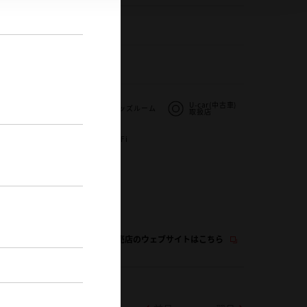
995-22-9871
0
メ
お飲み物サービ
U-car(中古車)
扱
キッズルーム
ス
取扱店
自動洗車機
WiFi
この販売店のウェブサイトはこちら