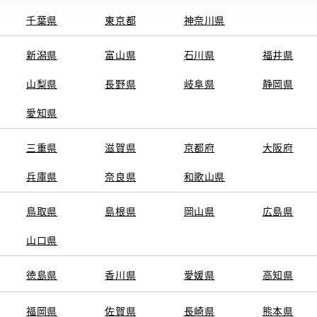
千葉県
東京都
神奈川県
電話番号
0
電話
新潟県
富山県
石川県
福井県
09:30～17:3
営業時間
山梨県
長野県
岐阜県
静岡県
車検・整備・
施設情報・
愛知県
ンテナンス取
店
サービス
G-Station
三重県
滋賀県
京都府
大阪府
兵庫県
奈良県
和歌山県
鳥取県
島根県
岡山県
広島県
山口県
徳島県
香川県
愛媛県
高知県
福岡県
佐賀県
長崎県
熊本県