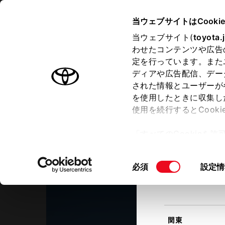
TOYOTA
当ウェブサイトはCooki
当ウェブサイト(
toyota.
わせたコンテンツや広告
ラインアップ
オーナーサポート
トピックス
定を行っています。また
現在地
ディアや広告配信、デー
トヨタ認定中古車
該当す
された情報とユーザーが
を使用したときに収集し
中古車を探す
トヨタ認定中古車の魅力
3つの買
使用を続行するとCook
北海道
「すべてのCookieを
ー)が保存されることに同
鹿児島トヨペット
更、同意を撤回したりす
大口店
同
必須
設定情
て
」をご覧ください。
東北
意
の
選
択
関東