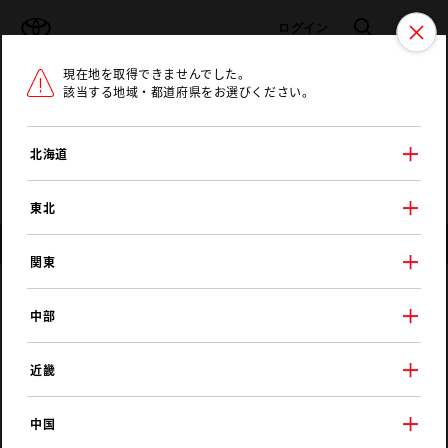
TOYOTA
検索
メニュ
ログイン
現在地を取得できませんでした。
ラインアップ
オーナーサポート
トピックス
該当する地域・都道府県をお選びください。
トヨタ認定中古車
メニュー
北海道
未設定
お気に入り
保存した見積り
閲覧履歴
東北
店舗情報
関東
トヨタカローラ青森
中部
カーチョイス青山
近畿
中国