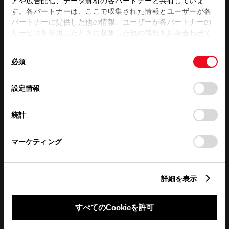
アや広告配信、データ解析の各パートナーと共有していま
営業日カレンダー
す。各パートナーは、ここで収集された情報とユーザーが各
パートナーに提供した他の情報、ユーザーが各パートナーの
サービスを使用したときに収集した他の情報を組み合わせて
使用することがあります。当ウェブサイトの使用を続行する
同
とCookie(クッキー)に同意したこととなります。
必須
意
の
「すべてのCookieを許可」をクリックすることで、お客様の
選
デバイスにすべてのCookie(クッキー)が保存されることに同
設定情報
択
意したことになります。Cookie(クッキー)のオプトアウト、
設定の変更、同意を撤回したりするにあたっては、当社の
統計
「
Cookie（クッキー）情報の取り扱いについて
」をご覧くだ
さい。
マーケティング
詳細を表示
すべてのCookieを許可