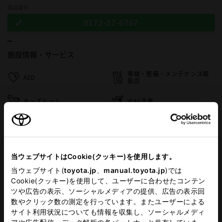
電話番号
0172-37-6767
施設情報・
サービス
車検・整備・メンテナンス取
AED
扱店
キッズルーム
WAX洗車
ベビーシート（おむつ交換用
自動洗車機
シート）
ブックスモア
WiFi
当ウェブサイトはCookie(クッキー)を使用します。
当ウェブサイト(
toyota.jp
、
manual.toyota.jp
)では
Cookie(クッキー)を使用して、ユーザーに合わせたコンテン
この販売店のウェブサイトはこちら
ツや広告の表示、ソーシャルメディアの提供、広告の表示回
数やクリック数の測定を行っています。またユーザーによる
サイト利用状況についても情報を収集し、ソーシャルメディ