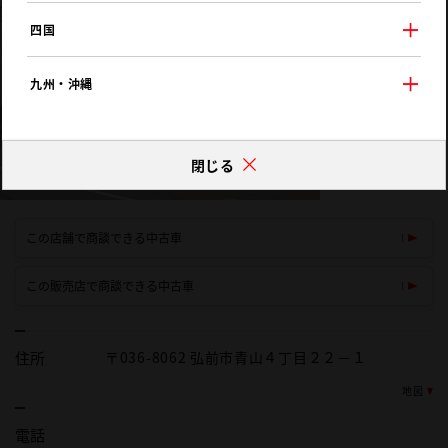
四国
九州・沖縄
閉じる
この店舗で商談できる中古車
この販売店で商談できる中古車
住所
〒036-8062 弘前市青山４丁目２２－１
地図
電話