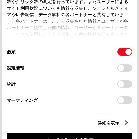
数やクリック数の測定を行っています。またユーザーによる
サイト利用状況についても情報を収集し、ソーシャルメディ
この販売店のウェブサイトはこちら
アや広告配信、データ解析の各パートナーと共有していま
す。各パートナーは、ここで収集された情報とユーザーが各
パートナーに提供した他の情報、ユーザーが各パートナーの
営業日カレンダー
サービスを使用したときに収集した他の情報を組み合わせて
使用することがあります。当ウェブサイトの使用を続行する
同
とCookie(クッキー)に同意したこととなります。
必須
意
の
「すべてのCookieを許可」をクリックすることで、お客様の
選
デバイスにすべてのCookie(クッキー)が保存されることに同
設定情報
択
意したことになります。Cookie(クッキー)のオプトアウト、
設定の変更、同意を撤回したりするにあたっては、当社の
統計
「
Cookie（クッキー）情報の取り扱いについて
」をご覧くだ
さい。
マーケティング
詳細を表示