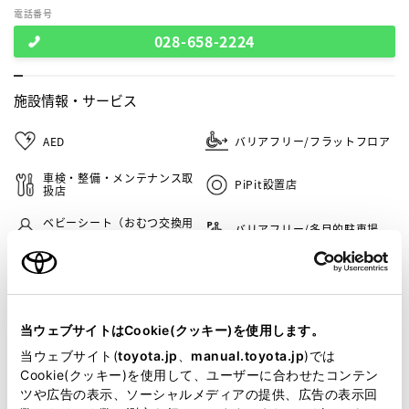
電話番号
028-658-2224
施設情報・
サービス
AED
バリアフリー/フラットフロア
車検・整備・メンテナンス取
PiPit設置店
扱店
ベビーシート（おむつ交換用
バリアフリー/多目的駐車場
シート）
キッズコーナー
G-Station
自動洗車機
介助専門士のいるお店
当ウェブサイトはCookie(クッキー)を使用します。
当ウェブサイト(
toyota.jp
、
manual.toyota.jp
)では
バリアフリー/多目的トイレ
WiFi
Cookie(クッキー)を使用して、ユーザーに合わせたコンテン
ツや広告の表示、ソーシャルメディアの提供、広告の表示回