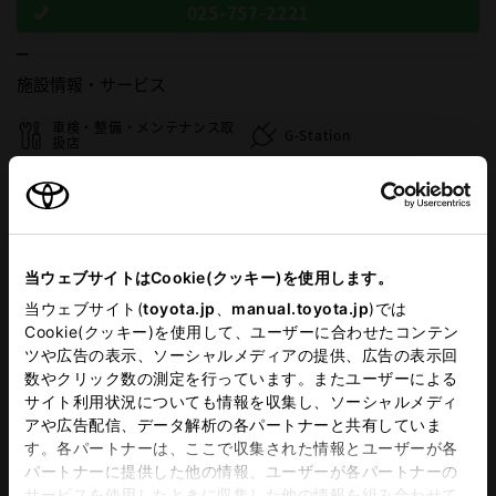
025-757-2221
施設情報・
サービス
車検・整備・メンテナンス取
G-Station
扱店
au取扱店
WiFi
当ウェブサイトはCookie(クッキー)を使用します。
この販売店のウェブサイトはこちら
当ウェブサイト(
toyota.jp
、
manual.toyota.jp
)では
Cookie(クッキー)を使用して、ユーザーに合わせたコンテン
ツや広告の表示、ソーシャルメディアの提供、広告の表示回
営業日カレンダー
数やクリック数の測定を行っています。またユーザーによる
サイト利用状況についても情報を収集し、ソーシャルメディ
アや広告配信、データ解析の各パートナーと共有していま
す。各パートナーは、ここで収集された情報とユーザーが各
パートナーに提供した他の情報、ユーザーが各パートナーの
サービスを使用したときに収集した他の情報を組み合わせて