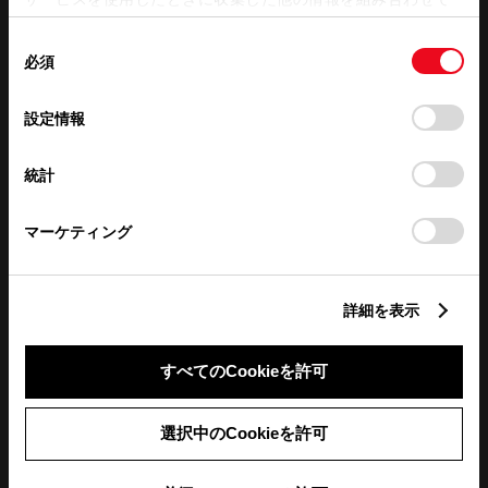
使用することがあります。当ウェブサイトの使用を続行する
同
とCookie(クッキー)に同意したこととなります。
必須
意
の
「すべてのCookieを許可」をクリックすることで、お客様の
選
デバイスにすべてのCookie(クッキー)が保存されることに同
設定情報
択
意したことになります。Cookie(クッキー)のオプトアウト、
設定の変更、同意を撤回したりするにあたっては、当社の
統計
「
Cookie（クッキー）情報の取り扱いについて
」をご覧くだ
さい。
マーケティング
詳細を表示
すべてのCookieを許可
定休日
WEB予約受付不可
選択中のCookieを許可
前月
翌月