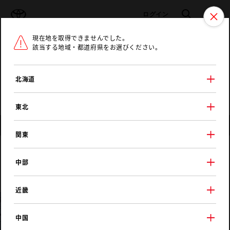
TOYOTA
検索
メニュ
ログイン
現在地を取得できませんでした。
ラインアップ
オーナーサポート
トピックス
該当する地域・都道府県をお選びください。
トヨタ認定中古車
メニュー
北海道
未設定
お気に入り
保存した見積り
閲覧履歴
東北
店舗情報
関東
トヨタカローラ北越
中部
十日町店
近畿
中国