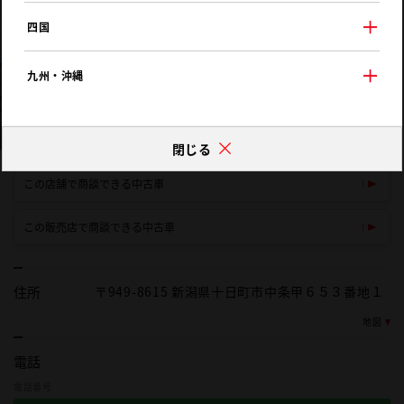
四国
九州・沖縄
閉じる
この店舗で商談できる中古車
この販売店で商談できる中古車
住所
〒949-8615 新潟県十日町市中条甲６５３番地１
地図
電話
電話番号