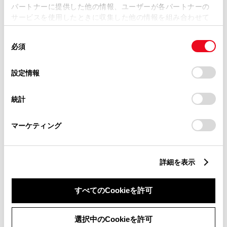
パートナーに提供した他の情報、ユーザーが各パートナーの
サービスを使用したときに収集した他の情報を組み合わせて
使用することがあります。当ウェブサイトの使用を続行する
同
とCookie(クッキー)に同意したこととなります。
必須
意
の
「すべてのCookieを許可」をクリックすることで、お客様の
選
デバイスにすべてのCookie(クッキー)が保存されることに同
設定情報
択
意したことになります。Cookie(クッキー)のオプトアウト、
設定の変更、同意を撤回したりするにあたっては、当社の
統計
「
Cookie（クッキー）情報の取り扱いについて
」をご覧くだ
さい。
マーケティング
詳細を表示
すべてのCookieを許可
定休日
WEB予約受付不可
選択中のCookieを許可