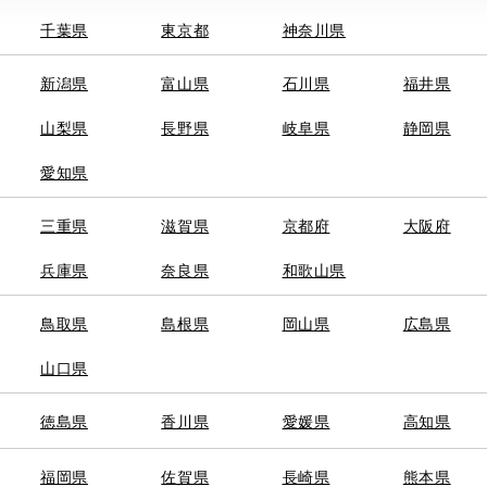
千葉県
東京都
神奈川県
電話番号
0
電話
新潟県
富山県
石川県
福井県
施設情報・
AED
山梨県
長野県
サービス
岐阜県
静岡県
バリアフリー
目的駐車場
愛知県
国のトヨタ系ディーラーで
フリードリン
三重県
滋賀県
京都府
大阪府
兵庫県
奈良県
和歌山県
鳥取県
島根県
岡山県
広島県
山口県
徳島県
香川県
愛媛県
高知県
福岡県
佐賀県
長崎県
熊本県