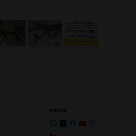
公式SNS
LINE
X
Facebook
YouTube
Instagram