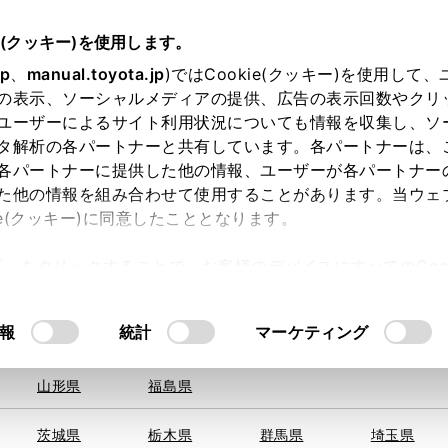
e(クッキー)を使用します。
jp
、
manual.toyota.jp
)ではCookie(クッキー)を使用して
の表示、ソーシャルメディアの提供、広告の表示回数やクリ
ユーザーによるサイト利用状況についても情報を収集し、ソ
を取得できませんでした。
タ解析の各パートナーと共有しています。各パートナーは、
る地域・都道府県をお選びください。
各パートナーに提供した他の情報、ユーザーが各パートナー
た他の情報を組み合わせて使用することがあります。当ウェ
い方
オンライン購入
お気に入り
保存した見積り
ie(クッキー)に同意したこととなります。
旭川
釧路
札幌
帯広
許可」をクリックすることで、お客様のデバイスにすべてのCook
函館
北見
室蘭、苫小
意したことになります。Cookie(クッキー)のオプトアウト
牧、
ひだか
るにあたっては、当社の「
Cookie（クッキー）情報の取り
報
統計
マーケティング
青森県
岩手県
宮城県
秋田県
山形県
福島県
〒446-0
住所
茨城県
栃木県
群馬県
埼玉県