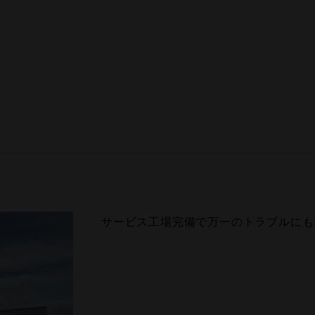
サービス工場完備で万一のトラブルにも
ゆったりとくつろげるスペースをご用意
キッズルーム完備なのでお子様連れでも
明るく、綺麗な商談スペースです。思う
■弊社は県下に３４のサービス工場を設
らでは」の自動車保険もご用意して、お
ップさせて頂きます！ お客様のご来店