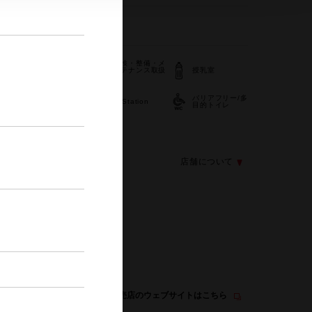
566-72-7915
車検・整備・メ
子供110番
ンテナンス取扱
授乳室
店
/多
バリアフリー/多
キッズコーナー
G-Station
目的トイレ
ク
店舗について
この販売店のウェブサイトはこちら