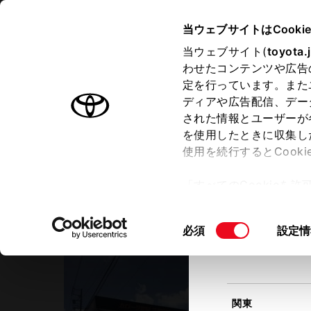
TOYOTA
当ウェブサイトはCooki
当ウェブサイト(
toyota.
わせたコンテンツや広告
ラインアップ
オーナーサポート
トピックス
定を行っています。また
現在地
ディアや広告配信、デー
トヨタ認定中古車
該当す
された情報とユーザーが
を使用したときに収集し
中古車を探す
トヨタ認定中古車の魅力
3つの買
使用を続行するとCook
北海道
「すべてのCookieを
ー)が保存されることに同
トヨタカローラ愛知
更、同意を撤回したりす
三河安城マイカーセンター
同
必須
設定情
て
」をご覧ください。
東北
意
の
選
択
関東