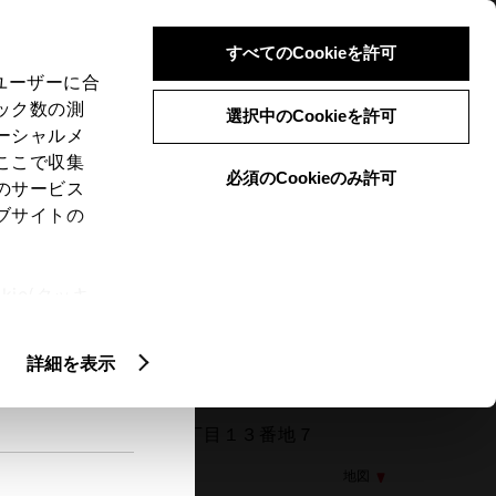
検索
メニュー
ログイン
すべてのCookieを許可
、ユーザーに合
ック数の測
選択中のCookieを許可
ーシャルメ
ここで収集
必須のCookieのみ許可
メニュー
のサービス
ブサイトの
閲覧履歴
お住まいの地域
未設定
ie(クッキ
、設定の変
扱いについ
詳細を表示
057 安城市三河安城東町１丁目１３番地７
地図