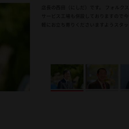
店長の西田（にしだ）です。 フォルク
営業スタッフの佐野（さの）です。 お
営業スタッフの田中(たなか)です。 お
営業スタッフの松野下（まつのした）で
営業スタッフ 大前（おおまえ）です。
サービス工場も併設しておりますので今
ルアシストをさせて頂きたいと 考えて
生懸命頑張ります。何なりとご相談くだ
お役に立ちたいと思っております。 遠
ただきます。 ぜひ、ご来店お待ちして
軽にお立ち寄りくださいますようスタッ
幸いです。