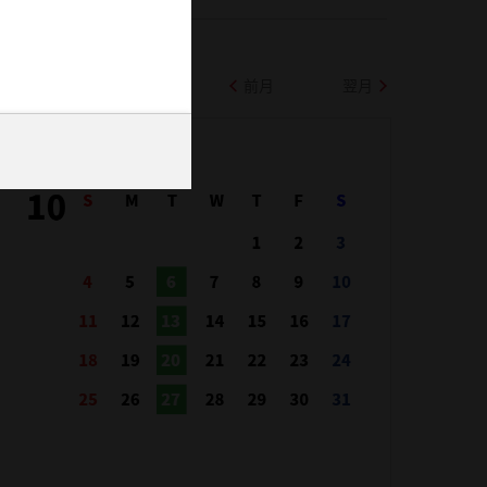
前月
翌月