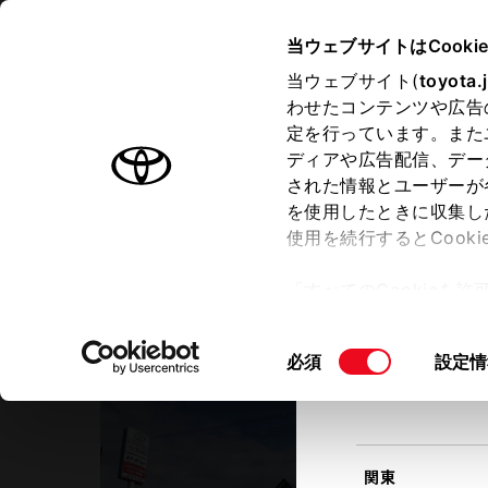
TOYOTA
当ウェブサイトはCooki
当ウェブサイト(
toyota.
わせたコンテンツや広告
ラインアップ
オーナーサポート
トピックス
定を行っています。また
現在地
ディアや広告配信、デー
トヨタ認定中古車
該当す
された情報とユーザーが
を使用したときに収集し
中古車を探す
トヨタ認定中古車の魅力
3つの買
使用を続行するとCook
北海道
「すべてのCookieを
ー)が保存されることに同
トヨタモビリティ新大阪
更、同意を撤回したりす
Ｕ－Ｃａｒ南高槻店
同
必須
設定情
て
」をご覧ください。
東北
意
の
選
択
関東