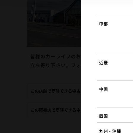
中部
皆様のカーライフのお手伝いをさせていただ
近畿
立ち寄り下さい。フォルクスワーゲン車取扱
中国
この店舗で商談できる中古車
この販売店で商談できる中古車
四国
九州・沖縄