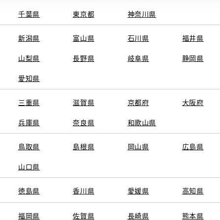
千葉県
東京都
神奈川県
電話番号
0
電話
新潟県
富山県
石川県
福井県
施設情報・
U-car(中古車
取扱店
山梨県
長野県
サービス
岐阜県
静岡県
愛知県
きますので、お気軽にお
スタッフ
三重県
滋賀県
京都府
大阪府
店。
兵庫県
奈良県
和歌山県
鳥取県
島根県
岡山県
広島県
山口県
徳島県
香川県
愛媛県
高知県
福岡県
佐賀県
長崎県
熊本県