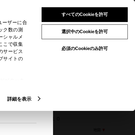
検索
メニュー
ログイン
すべてのCookieを許可
、ユーザーに合
ック数の測
選択中のCookieを許可
ーシャルメ
ここで収集
必須のCookieのみ許可
メニュー
のサービス
ブサイトの
閲覧履歴
お住まいの地域
未設定
ie(クッキ
、設定の変
扱いについ
詳細を表示
35 高槻市深沢町１－１－１０
地図