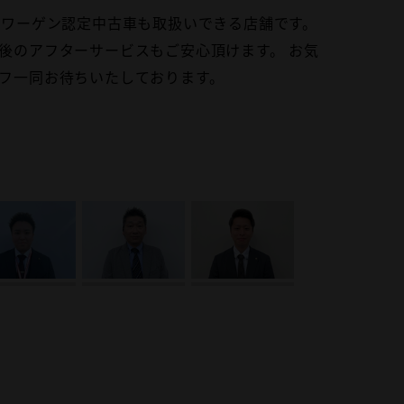
スワーゲン認定中古車も取扱いできる店舗です。
車の事だけでなく、お客様のカーライフのトータ
客様のカーライフをより良いものにするために 一
す。 お車をとおしてお客様のライフスタイルの
 お客様のカーライフを全力でサポートさせてい
後のアフターサービスもご安心頂けます。 お気
おります。 安心してわたくしにお任せ頂ければ
さい。
慮なくご相談ください。
おります。
フ一同お待ちいたしております。