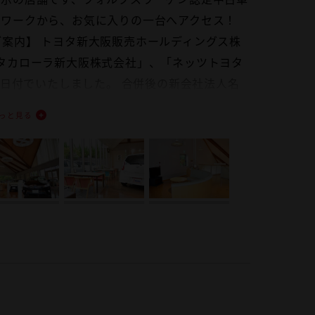
トワークから、お気に入りの一台へアクセス！
案内】 トヨタ新大阪販売ホールディングス株
ヨタカローラ新大阪株式会社」、「ネッツトヨタ
月1日付でいたしました。 合併後の新会社法人名
となります。地域に根差す企業として一層向上
っと見る
ございます。