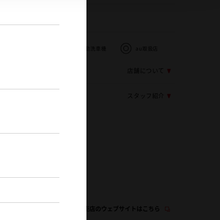
72-672-0487
)
キッズコーナー
自動洗車機
au取扱店
店舗について
スタッフ紹介
この販売店のウェブサイトはこちら