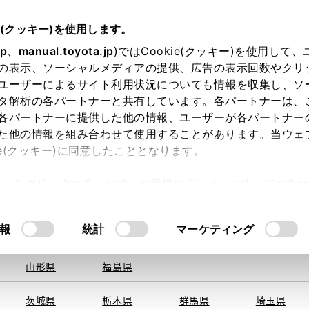
e(クッキー)を使用します。
jp
、
manual.toyota.jp
)ではCookie(クッキー)を使用して
の表示、ソーシャルメディアの提供、広告の表示回数やクリ
ユーザーによるサイト利用状況についても情報を収集し、ソ
を取得できませんでした。
タ解析の各パートナーと共有しています。各パートナーは、
る地域・都道府県をお選びください。
各パートナーに提供した他の情報、ユーザーが各パートナー
た他の情報を組み合わせて使用することがあります。当ウェ
い方
オンライン購入
お気に入り
保存した見積り
ie(クッキー)に同意したこととなります。
旭川
釧路
札幌
帯広
許可」をクリックすることで、お客様のデバイスにすべてのCook
函館
北見
室蘭、苫小
意したことになります。Cookie(クッキー)のオプトアウト
牧、
ひだか
るにあたっては、当社の「
Cookie（クッキー）情報の取り
報
統計
マーケティング
青森県
岩手県
宮城県
秋田県
山形県
福島県
〒569-00
住所
茨城県
栃木県
群馬県
埼玉県