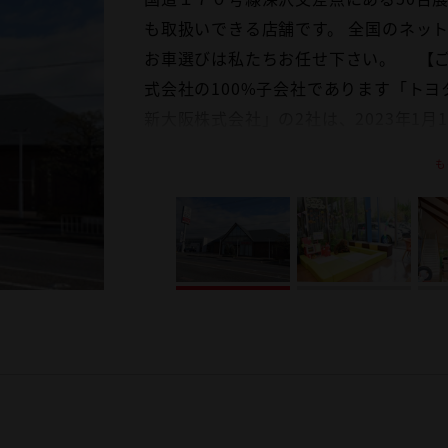
も取扱いできる店舗です。 全国のネッ
せ。
います。 ご気楽にご来店下さい。
んで頂けるペースです。
お車選びは私たちお任せ下さい。 【ご
式会社の100%子会社であります「ト
新大阪株式会社」の2社は、2023年1
は「トヨタモビリティ新大阪株式会社」
も
したサービスをご提供してまいる所存で