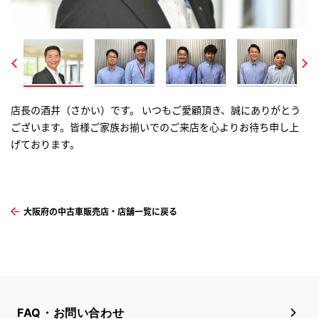
店長の酒井（さかい）です。 いつもご愛顧頂き、誠にありがとう
(左）営業スタッフの吉田(よしだ)です。 ご来店お待ちしており
(左）営業スタッフの増田(ますだ)です。 ご来店の際はお気軽に
(左）営業スタッフの楊(よう）です。 お客様のお力になれる様一
営業スタッフの黒瀬（くろせ）です。 お客様のカーライフのお手
ございます。皆様ご家族お揃いでのご来店を心よりお待ち申し上
ます。 (右）営業スタッフの篠田（しのだ）です U-Car専門スタ
お声掛けください (右）営業スタッフの矢間(やざま)です。 ご来
生懸命頑張ります。 (右）営業スタッフの陳（ちん）です お気軽
伝いができるように頑張ります！ よろしくお願いします。
げております。
ッフとして経験を生かして、 必ず一番のお車選びをさせて頂き
店お待ちしております
にご相談ください。
ます。
大阪府の中古車販売店・店舗一覧に戻る
FAQ・お問い合わせ