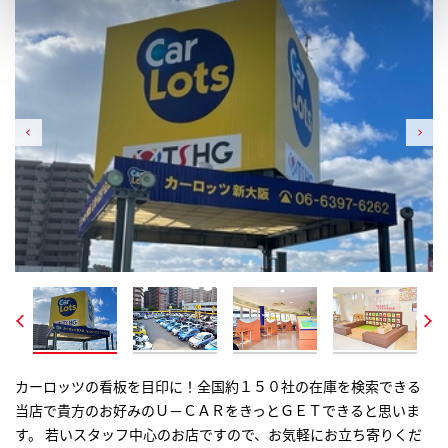
カーロッツの看板を目印に！全国約１５０社の在庫を検索できる
コンパクトカーから人気のワンボックスカーに話題のハイブリッ
ゆったりおくつろぎ出来るショールームです。テーブルには、全国
お子様も退屈しない、キッズコーナーです。 長く商談しても大丈
サービス工場もございます。 お乗りいただいてからのメンテナン
当店で貴方のお好みのＵ－ＣＡＲをきっとＧＥＴできると思いま
ド車まで、豊富な展示台数で展示していますので色々ご検討して
の在庫を検索できるパソコンも完備しておりますので、大変便利
夫です、除菌もしており安心してお子様も遊んで頂けます！
スもご安心下さい。
す。 若いスタッフ中心のお店ですので、お気軽にお立ち寄りくだ
頂けます♪ 入れ替わりが激しいので、ご希望のお車のリクエスト
です。ゆったり出来るショールームに是非お立ち寄りください。