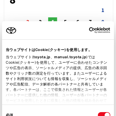
当ウェブサイトはCookie(クッキー)を使用します。
当ウェブサイト(
toyota.jp
、
manual.toyota.jp
)では
Cookie(クッキー)を使用して、ユーザーに合わせたコンテン
ツや広告の表示、ソーシャルメディアの提供、広告の表示回
数やクリック数の測定を行っています。またユーザーによる
サイト利用状況についても情報を収集し、ソーシャルメディ
アや広告配信、データ解析の各パートナーと共有していま
定休日
臨時休業
す。各パートナーは、ここで収集された情報とユーザーが各
パートナーに提供した他の情報、ユーザーが各パートナーの
サービスを使用したときに収集した他の情報を組み合わせて
前月
翌月
使用することがあります。当ウェブサイトの使用を続行する
同
とCookie(クッキー)に同意したこととなります。
必須