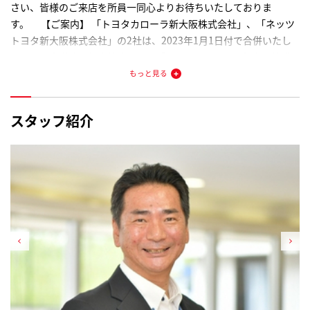
さい、皆様のご来店を所員一同心よりお待ちいたしておりま
などお聞きしてお探しすることも可能です！是非、お車探しはカ
す。 【ご案内】 「トヨタカローラ新大阪株式会社」、「ネッツ
ーロッツで！
トヨタ新大阪株式会社」の2社は、2023年1月1日付で合併いたし
ました。合併後の新会社法人名は「トヨタモビリティ新大阪株式
会社」となります。地域に根差す企業として一層向上したサービ
もっと見る
スをご提供してまいる所存でございます。
スタッフ紹介