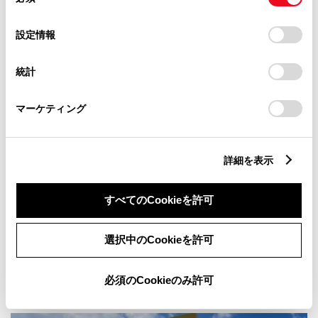
意
店舗の地図
の
「すべてのCookieを許可」をクリックすることで、お客様の
選
デバイスにすべてのCookie(クッキー)が保存されることに同
設定情報
択
意したことになります。Cookie(クッキー)のオプトアウト、
設定の変更、同意を撤回したりするにあたっては、当社の
統計
「
Cookie（クッキー）情報の取り扱いについて
」をご覧くだ
さい。
マーケティング
詳細を表示
すべてのCookieを許可
選択中のCookieを許可
必須のCookieのみ許可
店舗について