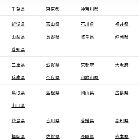
千葉県
東京都
神奈川県
電話番号
0
電話
新潟県
富山県
石川県
福井県
車検・整備・
施設情報・
ンテナンス取
店
山梨県
長野県
サービス
岐阜県
静岡県
WAX洗車
愛知県
G-Station
三重県
滋賀県
京都府
大阪府
兵庫県
奈良県
和歌山県
鳥取県
島根県
岡山県
広島県
山口県
徳島県
香川県
愛媛県
高知県
福岡県
佐賀県
長崎県
熊本県