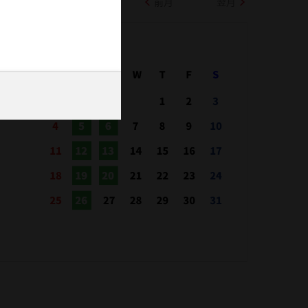
前月
翌月