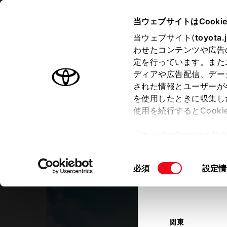
TOYOTA
当ウェブサイトはCooki
当ウェブサイト(
toyota.
わせたコンテンツや広告
ラインアップ
オーナーサポート
トピックス
定を行っています。また
現在地
ディアや広告配信、デー
トヨタ認定中古車
該当す
された情報とユーザーが
を使用したときに収集し
中古車を探す
トヨタ認定中古車の魅力
3つの買
使用を続行するとCook
北海道
「すべてのCookieを
ー)が保存されることに同
トヨタカローラ島根
更、同意を撤回したりす
トヨタウン安来
同
必須
設定情
て
」をご覧ください。
東北
意
の
選
択
関東