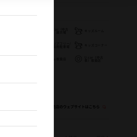
854-23-1177
メ
U-car（中古
扱
新車取り扱い店
キッズルーム
車）展示場
ベビーシート
バリアフリー/
（おむつ交換用
キッズコーナー
多目的駐車場
シート）
U-car（中古
WiFi
ａｕ取扱店
車）取扱店
この販売店のウェブサイトはこちら