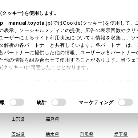
e(クッキー)を使用します。
jp
、
manual.toyota.jp
)ではCookie(クッキー)を使用して
の表示、ソーシャルメディアの提供、広告の表示回数やクリ
ユーザーによるサイト利用状況についても情報を収集し、ソ
を取得できませんでした。
タ解析の各パートナーと共有しています。各パートナーは、
る地域・都道府県をお選びください。
各パートナーに提供した他の情報、ユーザーが各パートナー
た他の情報を組み合わせて使用することがあります。当ウェ
い方
オンライン購入
お気に入り
保存した見積り
ie(クッキー)に同意したこととなります。
旭川
釧路
札幌
帯広
許可」をクリックすることで、お客様のデバイスにすべてのCook
函館
北見
室蘭、苫小
意したことになります。Cookie(クッキー)のオプトアウト
牧、
ひだか
るにあたっては、当社の「
Cookie（クッキー）情報の取り
報
統計
マーケティング
青森県
岩手県
宮城県
秋田県
山形県
福島県
〒692-00
住所
茨城県
栃木県
群馬県
埼玉県