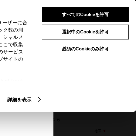
検索
メニュー
ログイン
すべてのCookieを許可
、ユーザーに合
ック数の測
選択中のCookieを許可
ーシャルメ
ここで収集
必須のCookieのみ許可
メニュー
のサービス
ブサイトの
閲覧履歴
お住まいの地域
未設定
ie(クッキ
、設定の変
扱いについ
詳細を表示
15 島根県安来市今津町６４６
地図