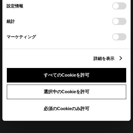
当番出勤営業（マイカーセンター除く）
選
デバイスにすべてのCookie(クッキー)が保存されることに同
設定情報
択
意したことになります。Cookie(クッキー)のオプトアウト、
前月
翌月
設定の変更、同意を撤回したりするにあたっては、当社の
統計
「
Cookie（クッキー）情報の取り扱いについて
」をご覧くだ
さい。
マーケティング
店舗の地図
詳細を表示
すべてのCookieを許可
選択中のCookieを許可
必須のCookieのみ許可