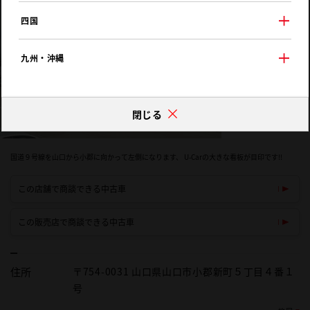
四国
九州・沖縄
閉じる
国道９号線を山口から小郡に向かって左側になります、 U-Carの大きな看板が目印です!!
この店舗で商談できる中古車
この販売店で商談できる中古車
住所
〒754-0031 山口県山口市小郡新町５丁目４番１
号