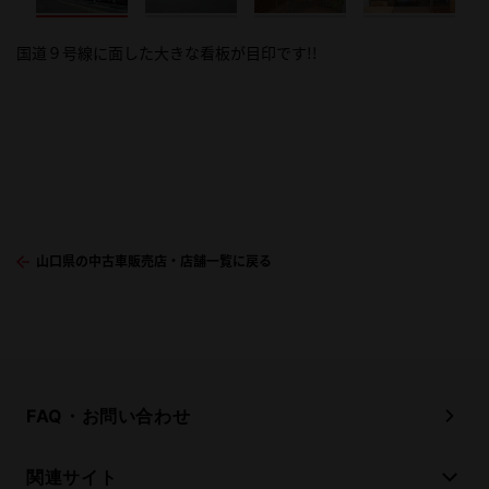
国道９号線に面した大きな看板が目印です!!
最大級の広いスペースにトヨタ車はもちろん、軽自動車・他メーカ
カフェのような明るいくつろぎスペースには、オルゴールのBGM
ショールームより整備工場の作業風景を見ることも出来ます！
トヨタ一級整備士を含む高い技術力を持ったスタッフがお客様の
子供様の遊べるキッズコーナーも有ります！ ぜひ ご家族そろっ
ー車も多数取り揃えてある１００台展示スペースがあります、見て
が流れ、毎月に変わる 限定ドリンクなど季節感を楽しんで頂い
納得のいくメンテナンスと分かりやすい説明をお約束いたしま
てご来店下さい！
触れてえらんで頂けます。
ております。 また地域のお店やお客様とコラボした手作りイベン
す。
ト・ハンドマッサージ・マジックショーなどを企画し お車に限
らない色々な交流や情報交換の場としても使って頂き、 アットホ
ームな空間になりました。
山口県の中古車販売店・店舗一覧に戻る
FAQ・お問い合わせ
関連サイト