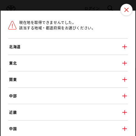
TOYOTA
検索
メニュ
ログイン
現在地を取得できませんでした。
ラインアップ
オーナーサポート
トピックス
該当する地域・都道府県をお選びください。
トヨタ認定中古車
メニュー
北海道
未設定
お気に入り
保存した見積り
閲覧履歴
東北
店舗情報
関東
トヨタカローラ山口
中部
山口マイカーセンター
近畿
中国