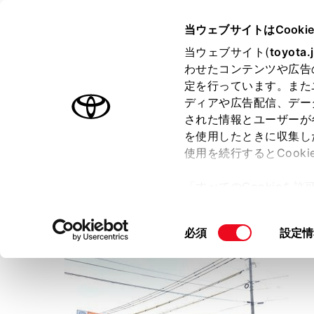
TOYOTA
当ウェブサイトはCooki
当ウェブサイト(
toyota.
わせたコンテンツや広告
ラインアップ
オーナーサポート
トピックス
定を行っています。また
ディアや広告配信、デー
トヨタ認定中古車
された情報とユーザーが
を使用したときに収集し
中古車を探す
トヨタ認定中古車の魅力
3つの買
使用を続行するとCook
「すべてのCookieを
ー)が保存されることに同
トヨタカローラ佐賀
更、同意を撤回したりす
こせ店
同
必須
設定情
て
」をご覧ください。
意
の
選
択