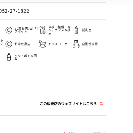
952-27-1822
車検・整備・メ
au取扱店/Wi-Fi
ンテナンス取扱
授乳室
スポット
店
電気
テ
新車取扱店
キッズコーナー
自動洗車機
ペットボトル回
収
この販売店のウェブサイトはこちら