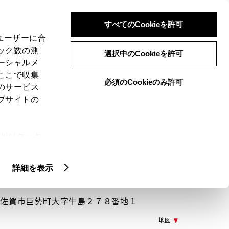
検索
メニュー
ログイン
すべてのCookieを許可
、ユーザーに合
ック数の測
選択中のCookieを許可
ーシャルメ
ここで収集
必須のCookieのみ許可
メニュー
のサービス
ブサイトの
閲覧履歴
お住まいの地域
未設定
ie(クッキ
、設定の変
扱いについ
詳細を表示
008 佐賀市巨勢町大字牛島２７８番地１
地図