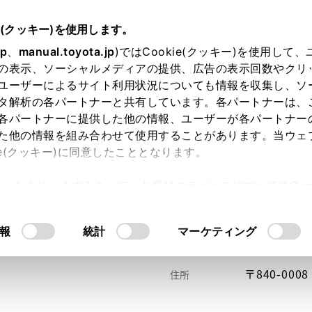
e(クッキー)を使用します。
jp
、
manual.toyota.jp
)ではCookie(クッキー)を使用して
の表示、ソーシャルメディアの提供、広告の表示回数やクリ
ユーザーによるサイト利用状況についても情報を収集し、ソ
タ解析の各パートナーと共有しています。各パートナーは、
各パートナーに提供した他の情報、ユーザーが各パートナー
た他の情報を組み合わせて使用することがあります。当ウェ
い方
オンライン購入
お気に入り
保存した見積り
ie(クッキー)に同意したこととなります。
許可」をクリックすることで、お客様のデバイスにすべてのCook
意したことになります。Cookie(クッキー)のオプトアウト
るにあたっては、当社の「
Cookie（クッキー）情報の取り
報
統計
マーケティング
〒840-0
住所