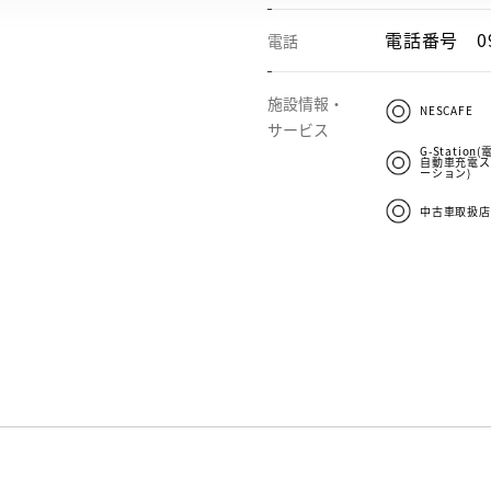
電話番号
0
電話
施設情報・
NESCAFE
サービス
G-Station(
自動車充電ス
ーション)
中古車取扱店