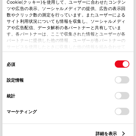
Cookie(クッキー)を使用して、ユーザーに合わせたコンテン
ツや広告の表示、ソーシャルメディアの提供、広告の表示回
WiFi
数やクリック数の測定を行っています。またユーザーによる
サイト利用状況についても情報を収集し、ソーシャルメディ
アや広告配信、データ解析の各パートナーと共有していま
す。各パートナーは、ここで収集された情報とユーザーが各
この販売店のウェブサイトはこちら
パートナーに提供した他の情報、ユーザーが各パートナーの
サービスを使用したときに収集した他の情報を組み合わせて
使用することがあります。当ウェブサイトの使用を続行する
同
営業日カレンダー
とCookie(クッキー)に同意したこととなります。
必須
意
の
「すべてのCookieを許可」をクリックすることで、お客様の
選
デバイスにすべてのCookie(クッキー)が保存されることに同
設定情報
択
意したことになります。Cookie(クッキー)のオプトアウト、
設定の変更、同意を撤回したりするにあたっては、当社の
統計
「
Cookie（クッキー）情報の取り扱いについて
」をご覧くだ
さい。
マーケティング
詳細を表示