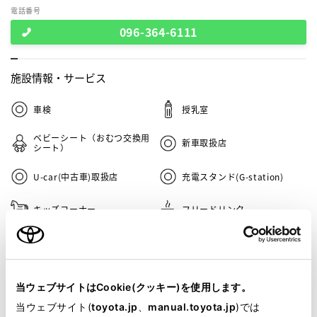
電話番号
096-364-6111
施設情報・
サービス
車検
授乳室
ベビーシート（おむつ交換用
新車取扱店
シート）
U-car(中古車)取扱店
充電スタンド(G-station)
キッズコーナー
フリードリンク
ペットOK
T-UP
au取扱店/Wi-Fiスポット
バリアフリー/多目的駐車場
当ウェブサイトはCookie(クッキー)を使用します。
板金塗装
バリアフリー/多目的トイレ
当ウェブサイト(
toyota.jp
、
manual.toyota.jp
)では