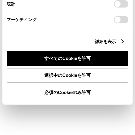
統計
休業日（五橋店以外）
五橋店休業日
全店休業日
「
Cookie（クッキー）情報の取り扱いについて
」をご覧くだ
さい。
前月
翌月
マーケティング
店舗の地図
詳細を表示
すべてのCookieを許可
選択中のCookieを許可
必須のCookieのみ許可