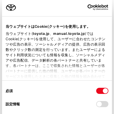
当ウェブサイトはCookie(クッキー)を使用します。
当ウェブサイト(
toyota.jp
、
manual.toyota.jp
)では
Cookie(クッキー)を使用して、ユーザーに合わせたコンテン
ツや広告の表示、ソーシャルメディアの提供、広告の表示回
数やクリック数の測定を行っています。またユーザーによる
サイト利用状況についても情報を収集し、ソーシャルメディ
アや広告配信、データ解析の各パートナーと共有していま
す。各パートナーは、ここで収集された情報とユーザーが各
パートナーに提供した他の情報、ユーザーが各パートナーの
サービスを使用したときに収集した他の情報を組み合わせて
使用することがあります。当ウェブサイトの使用を続行する
同
とCookie(クッキー)に同意したこととなります。
必須
意
の
「すべてのCookieを許可」をクリックすることで、お客様の
選
デバイスにすべてのCookie(クッキー)が保存されることに同
設定情報
択
意したことになります。Cookie(クッキー)のオプトアウト、
設定の変更、同意を撤回したりするにあたっては、当社の