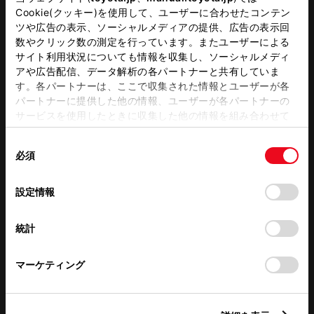
キッズコーナー
シート）
Cookie(クッキー)を使用して、ユーザーに合わせたコンテン
ツや広告の表示、ソーシャルメディアの提供、広告の表示回
G-Station
WiFi
数やクリック数の測定を行っています。またユーザーによる
サイト利用状況についても情報を収集し、ソーシャルメディ
アや広告配信、データ解析の各パートナーと共有していま
す。各パートナーは、ここで収集された情報とユーザーが各
この販売店のウェブサイトはこちら
パートナーに提供した他の情報、ユーザーが各パートナーの
サービスを使用したときに収集した他の情報を組み合わせて
使用することがあります。当ウェブサイトの使用を続行する
同
とCookie(クッキー)に同意したこととなります。
営業日カレンダー
必須
意
の
「すべてのCookieを許可」をクリックすることで、お客様の
選
デバイスにすべてのCookie(クッキー)が保存されることに同
設定情報
択
意したことになります。Cookie(クッキー)のオプトアウト、
設定の変更、同意を撤回したりするにあたっては、当社の
統計
「
Cookie（クッキー）情報の取り扱いについて
」をご覧くだ
さい。
マーケティング