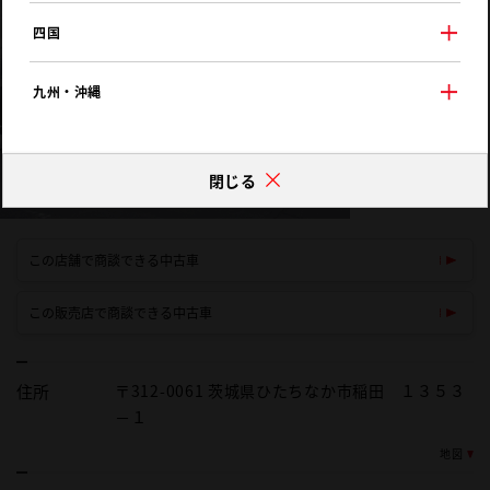
四国
九州・沖縄
閉じる
この店舗で商談できる中古車
この販売店で商談できる中古車
住所
〒312-0061 茨城県ひたちなか市稲田 １３５３
－１
地図