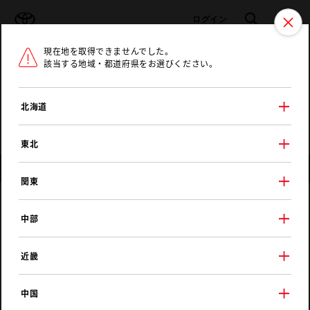
TOYOTA
検索
メニュ
ログイン
現在地を取得できませんでした。
ラインアップ
オーナーサポート
トピックス
該当する地域・都道府県をお選びください。
トヨタ認定中古車
メニュー
北海道
未設定
お気に入り
保存した見積り
閲覧履歴
東北
店舗情報
関東
ネッツトヨタ茨城
中部
マイネ稲田
近畿
中国