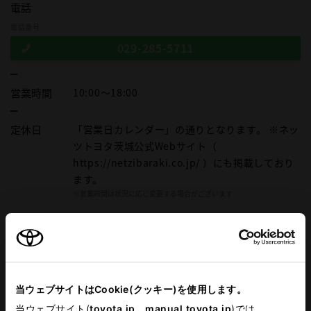
電話
電話番号
029-285-5711
営業時間
10:00～18:00
定休日
「営業日カレンダー」の通りとなります。 ※ネッ
ツトヨタ茨城公式Webサイト（
https://netzibaraki.co.jp/ ）にも掲載しており
ます。
※営業時間は状況に応じ変更する場合がございます
営業日カレンダー
施設情報・
サービス
車検・整備・メンテナンス取
子供110番
扱店
当ウェブサイトはCookie(クッキー)を使用します。
当ウェブサイト(
toyota.jp
、
manual.toyota.jp
)では
ベビーシート（おむつ交換用