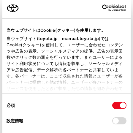
当ウェブサイトはCookie(クッキー)を使用します。
当ウェブサイト(
toyota.jp
、
manual.toyota.jp
)では
Cookie(クッキー)を使用して、ユーザーに合わせたコンテン
ツや広告の表示、ソーシャルメディアの提供、広告の表示回
数やクリック数の測定を行っています。またユーザーによる
サイト利用状況についても情報を収集し、ソーシャルメディ
アや広告配信、データ解析の各パートナーと共有していま
す。各パートナーは、ここで収集された情報とユーザーが各
パートナーに提供した他の情報、ユーザーが各パートナーの
サービスを使用したときに収集した他の情報を組み合わせて
使用することがあります。当ウェブサイトの使用を続行する
同
とCookie(クッキー)に同意したこととなります。
定休日
必須
意
の
「すべてのCookieを許可」をクリックすることで、お客様の
前月
翌月
選
デバイスにすべてのCookie(クッキー)が保存されることに同
設定情報
択
意したことになります。Cookie(クッキー)のオプトアウト、
設定の変更、同意を撤回したりするにあたっては、当社の