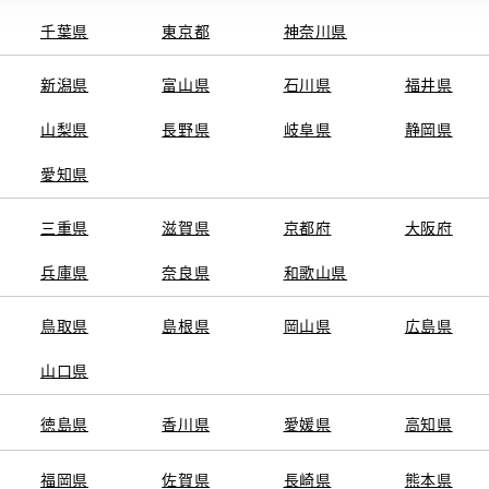
千葉県
東京都
神奈川県
フリーダイ
電話
電話番号
新潟県
富山県
石川県
福井県
山梨県
長野県
岐阜県
静岡県
09:30～18:0
営業時間
愛知県
月曜日、一部
定休日
13:30は
三重県
滋賀県
京都府
大阪府
店舗スタッ
兵庫県
奈良県
和歌山県
※営業時間は状況に
鳥取県
島根県
岡山県
広島県
山口県
施設情報・
AED
サービス
徳島県
香川県
愛媛県
高知県
キッズコーナ
福岡県
佐賀県
長崎県
熊本県
車検・整備・