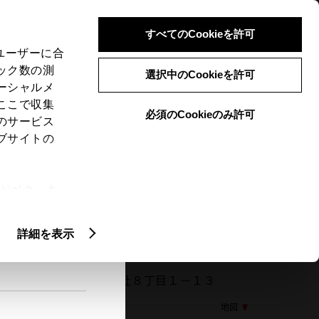
検索
メニュー
ログイン
すべてのCookieを許可
、ユーザーに合
ック数の測
選択中のCookieを許可
ーシャルメ
ここで収集
必須のCookieのみ許可
メニュー
のサービス
ブサイトの
閲覧履歴
お住まいの地域
未設定
ie(クッキ
、設定の変
扱いについ
詳細を表示
226 栃木県宇都宮市ゆいの杜８丁目１－１３
地図