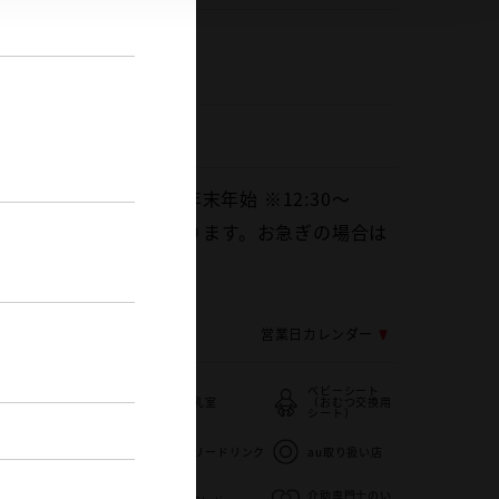
ヤル
0120-31-0010
028-667-7007
0
火曜日、GW・お盆・年末年始 ※12:30～
休憩と午後の作業準備となります。お急ぎの場合は
フまでご相談ください。
応じ変更する場合がございます
営業日カレンダー
ベビーシート
バリアフリー/
授乳室
（おむつ交換用
フラットフロア
シート）
ー
自動洗車機
フリードリンク
au取り扱い店
メ
バリアフリー/
介助専門士のい