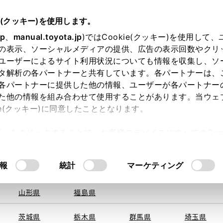
e(クッキー)を使用します。
jp
、
manual.toyota.jp
)ではCookie(クッキー)を使用して
の表示、ソーシャルメディアの提供、広告の表示回数やクリ
ユーザーによるサイト利用状況についても情報を収集し、ソ
を取得できませんでした。
タ解析の各パートナーと共有しています。各パートナーは、
る地域・都道府県をお選びください。
各パートナーに提供した他の情報、ユーザーが各パートナー
た他の情報を組み合わせて使用することがあります。当ウェ
い方
オンライン購入
お気に入り
保存した見積り
ie(クッキー)に同意したこととなります。
旭川
釧路
札幌
帯広
許可」をクリックすることで、お客様のデバイスにすべてのCook
函館
北見
室蘭、苫小
意したことになります。Cookie(クッキー)のオプトアウト
牧、
ひだか
るにあたっては、当社の「
Cookie（クッキー）情報の取り
報
統計
マーケティング
青森県
岩手県
宮城県
秋田県
山形県
福島県
〒321-3
住所
茨城県
栃木県
群馬県
埼玉県