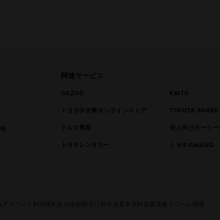
関連サービス
ト
GAZOO
KINTO
トヨタ中古車オンラインストア
TOYOTA SHARE
ng
クルマ買取
法人向けカーリー
トヨタレンタカー
トヨタのau/UQ
TAアカウント利用規約
反社会的勢力に対する基本方針
企業情報
リコール情報