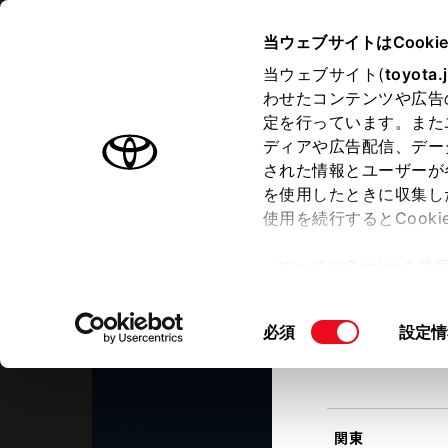
TOYOTA
当ウェブサイトはCooki
当ウェブサイト(
toyota.
わせたコンテンツや広告
ラインアップ
オーナーサポート
トピックス
定を行っています。また
現在地
ディアや広告配信、デー
トヨタ認定中古車
該当す
された情報とユーザーが
を使用したときに収集し
中古車を探す
トヨタ認定中古車の魅力
3つの買
使用を続行するとCook
北海道
「すべてのCookieを
ー)が保存されることに同
ネッツトヨタ栃木
更、同意を撤回したりす
宇都宮ゆいの杜店
同
必須
設定情
て
」をご覧ください。
東北
意
の
選
択
関東