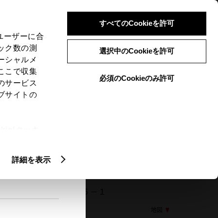
検索
メニュー
ログイン
すべてのCookieを許可
、ユーザーに合
ック数の測
選択中のCookieを許可
ーシャルメ
ここで収集
必須のCookieのみ許可
メニュー
のサービス
ブサイトの
閲覧履歴
お住まいの地域
未設定
ie(クッキ
、設定の変
扱いについ
詳細を表示
35 栃木県日光市森友９８５－１
地図