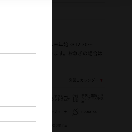
288-22-2332
0
火曜日、GW・お盆・年末年始 ※12:30～
休憩と午後の作業準備となります。お急ぎの場合は
フまでご相談ください。
応じ変更する場合がございます
営業日カレンダー
車検・整備・メ
バリアフリー/
子供110番
ンテナンス取扱
フラットフロア
店
バリアフリー/
用
キッズコーナー
G-Station
多目的駐車場
い
WiFi
au取り扱い店