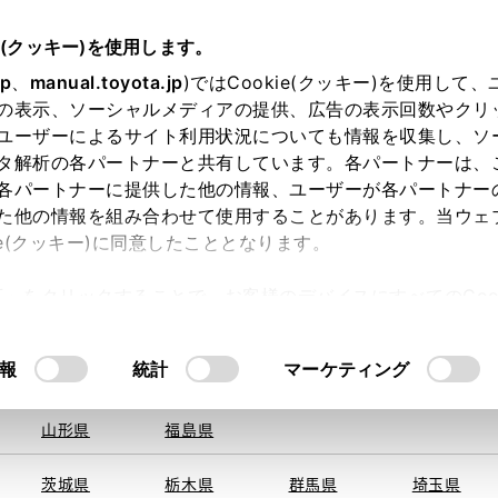
e(クッキー)を使用します。
jp
、
manual.toyota.jp
)ではCookie(クッキー)を使用して
の表示、ソーシャルメディアの提供、広告の表示回数やクリ
ユーザーによるサイト利用状況についても情報を収集し、ソ
を取得できませんでした。
タ解析の各パートナーと共有しています。各パートナーは、
る地域・都道府県をお選びください。
各パートナーに提供した他の情報、ユーザーが各パートナー
た他の情報を組み合わせて使用することがあります。当ウェ
い方
オンライン購入
お気に入り
保存した見積り
ie(クッキー)に同意したこととなります。
旭川
釧路
札幌
帯広
許可」をクリックすることで、お客様のデバイスにすべてのCook
函館
北見
室蘭、苫小
意したことになります。Cookie(クッキー)のオプトアウト
牧、
ひだか
るにあたっては、当社の「
Cookie（クッキー）情報の取り
報
統計
マーケティング
青森県
岩手県
宮城県
秋田県
山形県
福島県
〒321-23
住所
茨城県
栃木県
群馬県
埼玉県