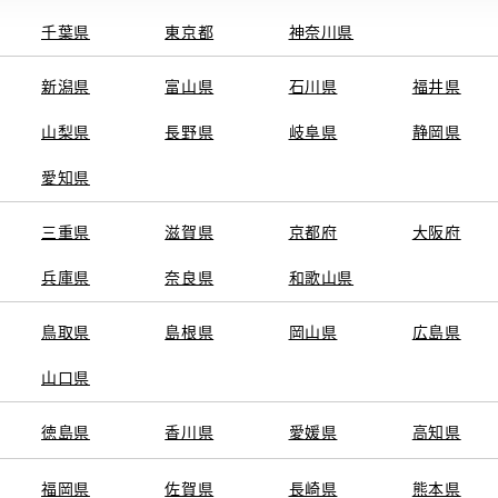
千葉県
東京都
神奈川県
電話番号
0
電話
新潟県
富山県
石川県
福井県
09:30～18:0
営業時間
山梨県
長野県
岐阜県
静岡県
月曜日、一部
定休日
愛知県
13:30は
三重県
滋賀県
京都府
店舗スタッ
大阪府
※営業時間は状況に
兵庫県
奈良県
和歌山県
鳥取県
島根県
岡山県
広島県
施設情報・
AED
山口県
サービス
ベビーシート
（おむつ交換
徳島県
香川県
愛媛県
高知県
シート）
介助専門士の
るお店
福岡県
佐賀県
長崎県
熊本県