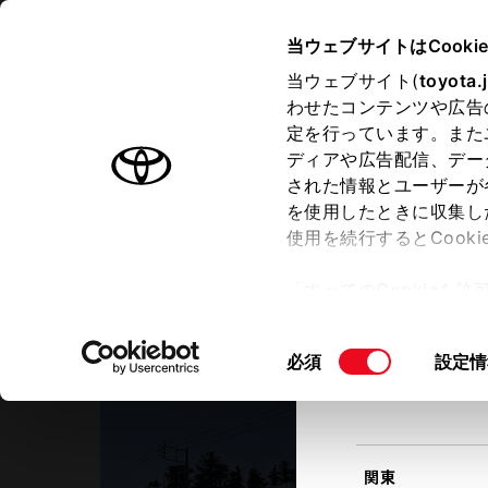
TOYOTA
当ウェブサイトはCooki
当ウェブサイト(
toyota.
わせたコンテンツや広告
ラインアップ
オーナーサポート
トピックス
定を行っています。また
現在地
ディアや広告配信、デー
トヨタ認定中古車
該当す
された情報とユーザーが
を使用したときに収集し
中古車を探す
トヨタ認定中古車の魅力
3つの買
使用を続行するとCook
北海道
「すべてのCookieを
ー)が保存されることに同
ネッツトヨタ栃木
更、同意を撤回したりす
日光森友店
同
必須
設定情
て
」をご覧ください。
東北
意
の
選
択
関東