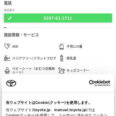
電話
電話番号
0287-62-2711
施設情報・
サービス
AED
子供110番
バリアフリー/フラットフロア
授乳室
ベビーシート（おむつ交換用
キッズコーナー
シート）
自動洗車機
au取り扱い店
車検・整備・メンテナンス取
バリアフリー/多目的駐車場
扱店
当ウェブサイトはCookie(クッキー)を使用します。
G-Station
介助専門士のいるお店
当ウェブサイト(
toyota.jp
、
manual.toyota.jp
)では
Cookie(クッキー)を使用して、ユーザーに合わせたコンテン