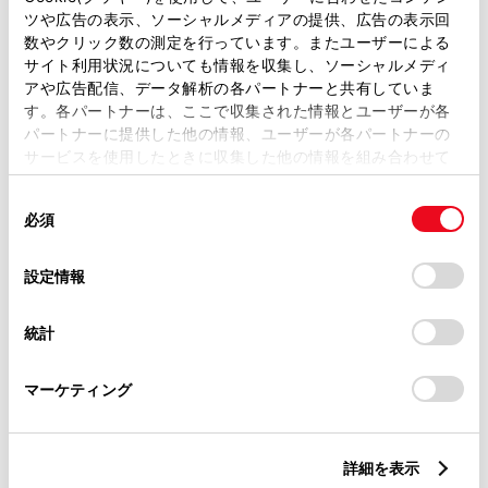
バリアフリー/多目的トイレ
WiFi
ツや広告の表示、ソーシャルメディアの提供、広告の表示回
数やクリック数の測定を行っています。またユーザーによる
サイト利用状況についても情報を収集し、ソーシャルメディ
アや広告配信、データ解析の各パートナーと共有していま
この販売店のウェブサイトはこちら
す。各パートナーは、ここで収集された情報とユーザーが各
パートナーに提供した他の情報、ユーザーが各パートナーの
サービスを使用したときに収集した他の情報を組み合わせて
使用することがあります。当ウェブサイトの使用を続行する
営業日カレンダー
同
とCookie(クッキー)に同意したこととなります。
必須
意
の
「すべてのCookieを許可」をクリックすることで、お客様の
選
デバイスにすべてのCookie(クッキー)が保存されることに同
設定情報
択
意したことになります。Cookie(クッキー)のオプトアウト、
設定の変更、同意を撤回したりするにあたっては、当社の
統計
「
Cookie（クッキー）情報の取り扱いについて
」をご覧くだ
さい。
マーケティング
詳細を表示