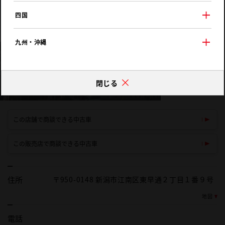
四国
九州・沖縄
閉じる
この店舗で商談できる中古車
この販売店で商談できる中古車
住所
〒950-0148 新潟市江南区東早通２丁目１番９号
地図
電話