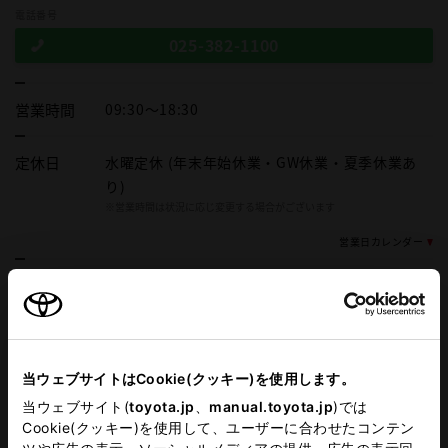
電話番号
025-382-1100
営業時間
09:30～18:30
定休日
水曜定休 (年末年始休業・GW休業・夏季休業あ
り)
※営業時間は状況に応じ変更する場合がございます
営業日カレンダー
施設情報・
サービス
AED
ａｕ(携帯電話)販売
車検・整備・メンテナンス取
中古車(U-Car)販売
当ウェブサイトはCookie(クッキー)を使用します。
扱店
当ウェブサイト(
toyota.jp
、
manual.toyota.jp
)では
G-Station
WiFi
Cookie(クッキー)を使用して、ユーザーに合わせたコンテン