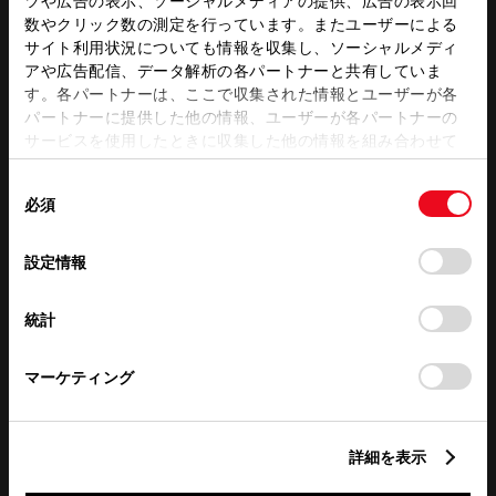
ツや広告の表示、ソーシャルメディアの提供、広告の表示回
数やクリック数の測定を行っています。またユーザーによる
サイト利用状況についても情報を収集し、ソーシャルメディ
この販売店のウェブサイトはこちら
アや広告配信、データ解析の各パートナーと共有していま
す。各パートナーは、ここで収集された情報とユーザーが各
パートナーに提供した他の情報、ユーザーが各パートナーの
サービスを使用したときに収集した他の情報を組み合わせて
営業日カレンダー
使用することがあります。当ウェブサイトの使用を続行する
同
とCookie(クッキー)に同意したこととなります。
必須
意
の
「すべてのCookieを許可」をクリックすることで、お客様の
選
デバイスにすべてのCookie(クッキー)が保存されることに同
設定情報
択
意したことになります。Cookie(クッキー)のオプトアウト、
設定の変更、同意を撤回したりするにあたっては、当社の
統計
「
Cookie（クッキー）情報の取り扱いについて
」をご覧くだ
さい。
マーケティング
詳細を表示