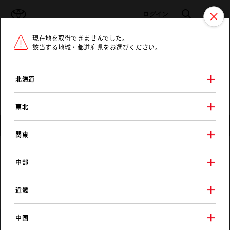
TOYOTA
検索
メニュ
ログイン
現在地を取得できませんでした。
ラインアップ
オーナーサポート
トピックス
該当する地域・都道府県をお選びください。
トヨタ認定中古車
メニュー
北海道
未設定
お気に入り
保存した見積り
閲覧履歴
東北
店舗情報
関東
ネッツトヨタ新潟
中部
亀田うのこ店
近畿
中国