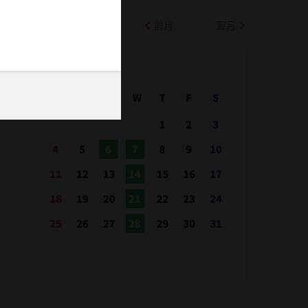
前月
翌月