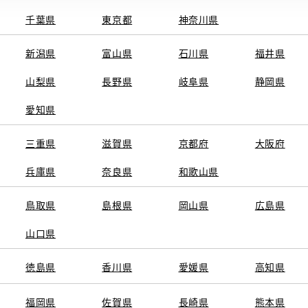
千葉県
東京都
神奈川県
電話番号
0
電話
新潟県
富山県
石川県
福井県
09:30～18:3
営業時間
山梨県
長野県
岐阜県
静岡県
水曜定休 (
定休日
愛知県
※営業時間は状況に
三重県
滋賀県
京都府
大阪府
兵庫県
奈良県
和歌山県
施設情報・
ａｕ(携帯電話
販売
サービス
鳥取県
島根県
岡山県
広島県
中古車(U-Car
展示場
山口県
徳島県
香川県
愛媛県
高知県
福岡県
佐賀県
長崎県
熊本県