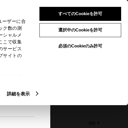
検索
メニュー
ログイン
すべてのCookieを許可
、ユーザーに合
ック数の測
選択中のCookieを許可
ーシャルメ
ここで収集
必須のCookieのみ許可
メニュー
のサービス
ブサイトの
閲覧履歴
お住まいの地域
未設定
ie(クッキ
、設定の変
扱いについ
詳細を表示
64 燕市吉田３５１０番地１
地図