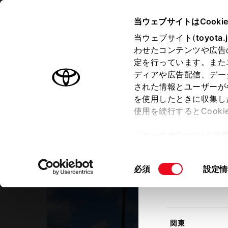
TOYOTA
当ウェブサイトはCooki
当ウェブサイト(
toyota.
わせたコンテンツや広告
ラインアップ
オーナーサポート
トピックス
定を行っています。また
現在地
ディアや広告配信、デー
トヨタ認定中古車
該当す
された情報とユーザーが
を使用したときに収集し
中古車を探す
トヨタ認定中古車の魅力
3つの買
使用を続行するとCook
北海道
「すべてのCookieを
ー)が保存されることに同
ネッツトヨタ新潟
更、同意を撤回したりす
吉田店
同
必須
設定情
て
」をご覧ください。
東北
意
の
選
択
関東