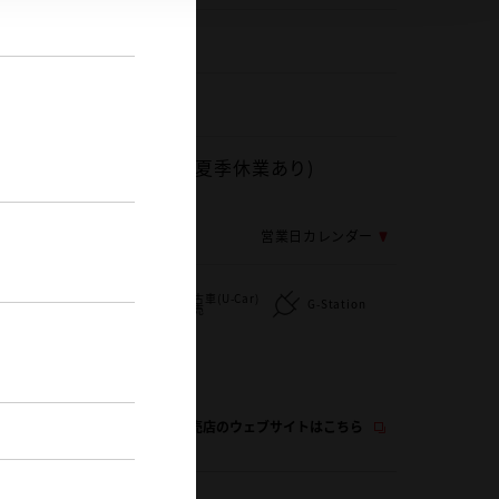
256-94-7600
0
年末年始休業・GW休業・夏季休業あり)
応じ変更する場合がございます
営業日カレンダー
車検・整備・メ
)
中古車(U-Car)
ンテナンス取扱
G-Station
販売
店
)
WiFi
この販売店のウェブサイトはこちら