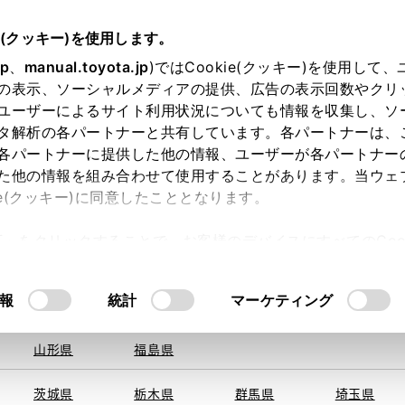
e(クッキー)を使用します。
jp
、
manual.toyota.jp
)ではCookie(クッキー)を使用して
の表示、ソーシャルメディアの提供、広告の表示回数やクリ
ユーザーによるサイト利用状況についても情報を収集し、ソ
を取得できませんでした。
タ解析の各パートナーと共有しています。各パートナーは、
る地域・都道府県をお選びください。
各パートナーに提供した他の情報、ユーザーが各パートナー
た他の情報を組み合わせて使用することがあります。当ウェ
い方
オンライン購入
お気に入り
保存した見積り
ie(クッキー)に同意したこととなります。
旭川
釧路
札幌
帯広
許可」をクリックすることで、お客様のデバイスにすべてのCook
函館
北見
室蘭、苫小
意したことになります。Cookie(クッキー)のオプトアウト
牧、
ひだか
るにあたっては、当社の「
Cookie（クッキー）情報の取り
報
統計
マーケティング
青森県
岩手県
宮城県
秋田県
山形県
福島県
〒959-02
住所
茨城県
栃木県
群馬県
埼玉県